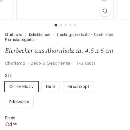
G
e
s
c
h
Startseite
/
Kollektionen
/
Lieblingsprodukte - Startseiten
e
Promokategorie
/
n
Eierbecher aus Ahornholz ca. 4.5 x 6 cm
k
e
Charisma - Deko & Geschenke
SKU: 32021
Stil
Ohne Motiv
Herz
Hirschkopf
Edelweiss
Preis
Normaler
€4,90
€4
90