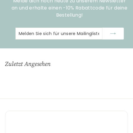
Melde dich noch heute zu unserem Newsletter
an und erhalte einen -10% Rabattcode für deine
Bestellung!
Melden
Abonnieren
Sie
sich
für
unsere
Zuletzt Angesehen
Mailingliste
an