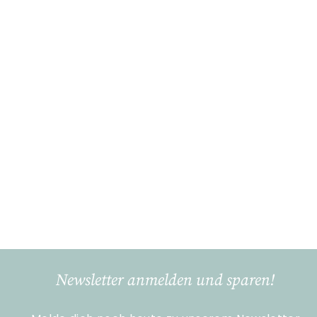
In den Einkaufswagen legen
Eierbecher aus
Ahornholz ca. 4.5 x 6
cm
Charisma - Deko &
Geschenke
€
€4
90
4
,
9
0
Newsletter anmelden und sparen!