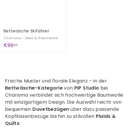
G
e
s
c
Bettwäsche Skifahrer
h
Charisma - Deko & Geschenke
e
€
€99
90
n
9
k
9
e
,
9
0
Frische Muster und florale Eleganz – in der
Bettwäsche-Kategorie
von
PIP Studio
bei
Charisma verbindet sich hochwertige Baumwolle
mit einzigartigem Design. Die Auswahl reicht von
bequemen
Duvetbezügen
über dazu passende
Kopfkissenbezüge bis hin zu stilvollen
Plaids &
Quilts
.