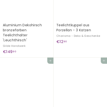
G
e
s
c
Aluminium Dekohirsch
Teelichtkuppel aus
h
bronzefarben
Porzellan - 3 Katzen
e
Teelichthalter
Charisma - Deko & Geschenke
n
'Leuchthirsch'
€
€12
90
k
Gilde Handwerk
1
€
€149
e
90
2
1
,
In den Einkaufswagen legen
In den Einkaufswagen legen
4
9
9
0
,
9
0