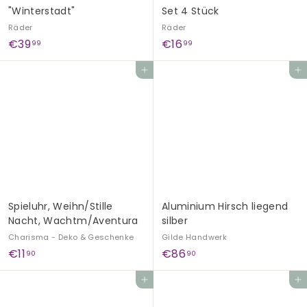
"Winterstadt"
Set 4 Stück
Räder
Räder
€
€
€39
€16
99
99
3
1
In den Einkaufswagen legen
In den Einkaufswagen legen
9
6
,
,
9
9
9
9
Spieluhr, Weihn/Stille
Aluminium Hirsch liegend
Nacht, Wachtm/Aventura
silber
Charisma - Deko & Geschenke
Gilde Handwerk
€
€
€11
€86
90
90
1
8
In den Einkaufswagen legen
In den Einkaufswagen legen
1
6
,
,