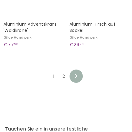
Aluminium Adventskranz
Aluminium Hirsch auf
'Waldkrone'
Sockel
Gilde Handwerk
Gilde Handwerk
€
€
€77
€29
90
90
7
2
7
9
,
,
9
9
1
2
0
0
V
o
r
w
ä
r
t
s
Tauchen Sie ein in unsere festliche