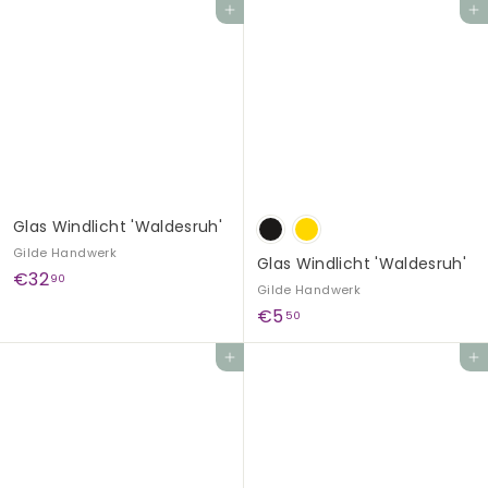
In den Einkaufswagen legen
In den Einkaufswagen legen
6
,
,
9
9
0
0
Glas Windlicht 'Waldesruh'
Gilde Handwerk
Glas Windlicht 'Waldesruh'
€
€32
90
Gilde Handwerk
3
€
€5
50
2
5
,
In den Einkaufswagen legen
In den Einkaufswagen legen
,
9
5
0
0