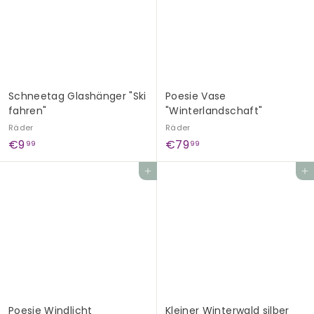
9
9
Schneetag Glashänger "Ski
Poesie Vase
fahren"
"Winterlandschaft"
Räder
Räder
€
€
€9
€79
99
99
9
7
In den Einkaufswagen legen
In den Einkaufswagen legen
,
9
9
,
9
9
9
Poesie Windlicht
Kleiner Winterwald silber