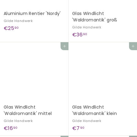
Aluminium Rentier 'Nordy'
Glas Windlicht
'Waldromantik' groß
Gilde Handwerk
€
€25
Gilde Handwerk
90
€
€36
2
90
3
5
In den Einkaufswagen legen
In den Einkaufswagen legen
6
,
,
9
9
0
0
Glas Windlicht
Glas Windlicht
'Waldromantik' mittel
'Waldromantik' klein
Gilde Handwerk
Gilde Handwerk
€
€
€16
€7
90
90
1
7