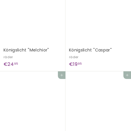
9
9
9
5
Königslicht "Melchior"
Königslicht "Caspar"
räder
räder
€
€
€24
€19
95
95
2
1
In den Einkaufswagen legen
In den Einkaufswagen legen
4
9
,
,
9
9
5
5