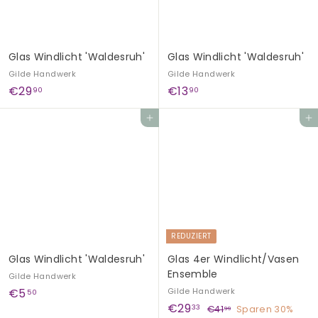
Glas Windlicht 'Waldesruh'
Glas Windlicht 'Waldesruh'
Gilde Handwerk
Gilde Handwerk
€
€
€29
€13
90
90
2
1
In den Einkaufswagen legen
In den Einkaufswagen legen
9
3
,
,
9
9
0
0
REDUZIERT
Glas Windlicht 'Waldesruh'
Glas 4er Windlicht/Vasen
Ensemble
Gilde Handwerk
€
€5
Gilde Handwerk
50
S
€
N
€29
5
€
33
€41
Sparen 30%
99