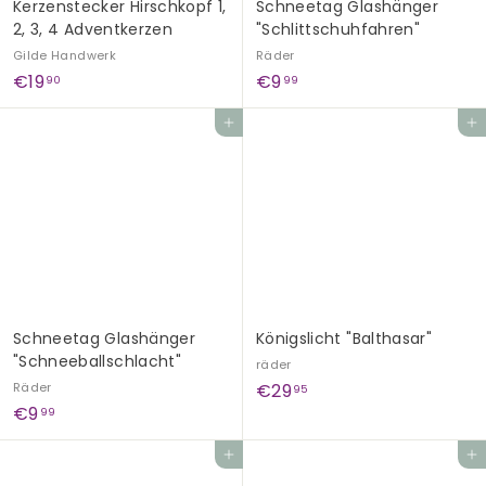
Kerzenstecker Hirschkopf 1,
Schneetag Glashänger
2, 3, 4 Adventkerzen
"Schlittschuhfahren"
Gilde Handwerk
Räder
€
€
€19
€9
90
99
1
9
In den Einkaufswagen legen
In den Einkaufswagen legen
9
,
,
9
9
9
0
Schneetag Glashänger
Königslicht "Balthasar"
"Schneeballschlacht"
räder
€
Räder
€29
95
€
€9
2
99
9
9
In den Einkaufswagen legen
In den Einkaufswagen legen
,
,