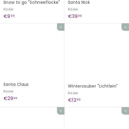
Snow to go "Schneeflocke"
Santa Nick
Räder
Räder
€
€
€9
€39
99
99
9
3
In den Einkaufswagen legen
In den Einkaufswagen legen
,
9
9
,
9
9
9
Santa Claus
Winterzauber "Lichtlein"
Räder
Räder
€
€29
99
€
€12
99
2
1
9
In den Einkaufswagen legen
In den Einkaufswagen legen
2
,
,
9
9