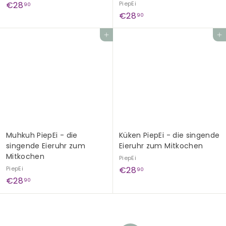
€
€28
PiepEi
90
€
€28
2
90
2
8
In den Einkaufswagen legen
In den Einkaufswagen legen
8
,
,
9
9
0
0
Muhkuh PiepEi - die
Küken PiepEi - die singende
singende Eieruhr zum
Eieruhr zum Mitkochen
Mitkochen
PiepEi
€
PiepEi
€28
90
€
€28
2
90
2
8
8
,
,
9