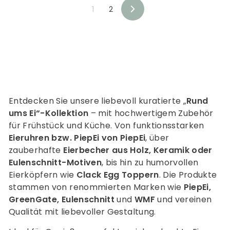
9
0
1
2
0
V
o
r
w
ä
r
t
s
Entdecken Sie unsere liebevoll kuratierte „
Rund
ums Ei“-Kollektion
– mit hochwertigem Zubehör
für Frühstück und Küche. Von funktionsstarken
Eieruhren bzw. PiepEi von PiepEi
, über
zauberhafte
Eierbecher aus Holz, Keramik oder
Eulenschnitt-Motiven
, bis hin zu humorvollen
Eierköpfern wie
Clack Egg Toppern
. Die Produkte
stammen von renommierten Marken wie
PiepEi,
GreenGate, Eulenschnitt
und
WMF
und vereinen
Qualität mit liebevoller Gestaltung.