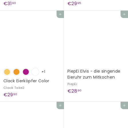
€
€
€31
€29
90
95
3
2
In den Einkaufswagen legen
In den Einkaufswagen legen
1
9
,
,
9
9
0
5
PiepEi Elvis - die singende
+1
Eieruhr zum Mitkochen
Clack Eierköpfer Color
PiepEi
Clack Take2
€
€28
90
€
€29
90
2
2
8
In den Einkaufswagen legen
In den Einkaufswagen legen
9
,
,
9
9
0