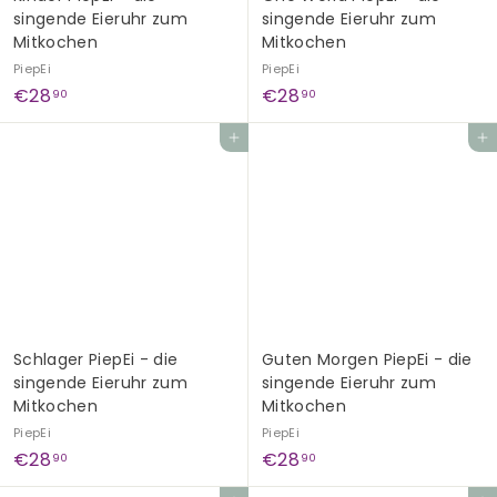
singende Eieruhr zum
singende Eieruhr zum
Mitkochen
Mitkochen
PiepEi
PiepEi
€
€
€28
€28
90
90
2
2
In den Einkaufswagen legen
In den Einkaufswagen legen
8
8
,
,
9
9
0
0
Schlager PiepEi - die
Guten Morgen PiepEi - die
singende Eieruhr zum
singende Eieruhr zum
Mitkochen
Mitkochen
PiepEi
PiepEi
€
€
€28
€28
90
90
2
2