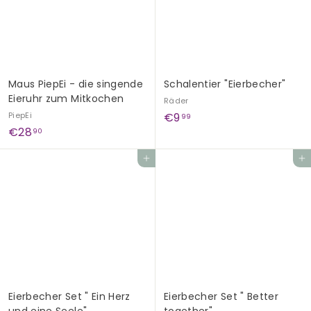
0
Maus PiepEi - die singende
Schalentier "Eierbecher"
Eieruhr zum Mitkochen
Räder
€
PiepEi
€9
99
€
€28
9
90
2
,
In den Einkaufswagen legen
In den Einkaufswagen legen
8
9
,
9
9
0
Eierbecher Set " Ein Herz
Eierbecher Set " Better