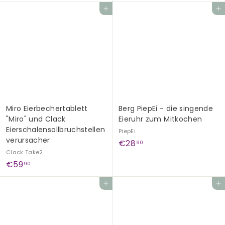
2
,
In den Einkaufswagen legen
In den Einkaufswagen legen
9
9
,
0
9
5
Miro Eierbechertablett
Berg PiepEi - die singende
"Miro" und Clack
Eieruhr zum Mitkochen
Eierschalensollbruchstellen
PiepEi
verursacher
€
€28
90
Clack Take2
2
€
€59
90
8
5
,
In den Einkaufswagen legen
In den Einkaufswagen legen
9
9
,
0
9
0