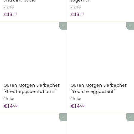
und eine Seele"
together"
Räder
Räder
€
€
€19
€19
99
99
1
1
In den Einkaufswagen legen
In den Einkaufswagen legen
9
9
,
,
9
9
9
9
Guten Morgen Eierbecher
Guten Morgen Eierbecher
"Great eggspectation s"
"You are eggcellent"
Räder
Räder
€
€
€14
€14
99
99
1
1
In den Einkaufswagen legen
In den Einkaufswagen legen
4
4
,
,