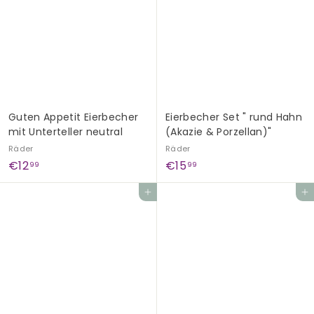
,
,
9
9
9
9
Guten Appetit Eierbecher
Eierbecher Set " rund Hahn
mit Unterteller neutral
(Akazie & Porzellan)"
Räder
Räder
€
€
€12
€15
99
99
1
1
In den Einkaufswagen legen
In den Einkaufswagen legen
2
5
,
,
9
9
9
9