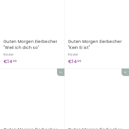
9
9
9
9
Guten Morgen Eierbecher
Guten Morgen Eierbecher
"Weil ich dich so"
"Kein Ei ist"
Räder
Räder
€
€
€14
€14
99
99
1
1
In den Einkaufswagen legen
In den Einkaufswagen legen
4
4
,
,
9
9
9
9