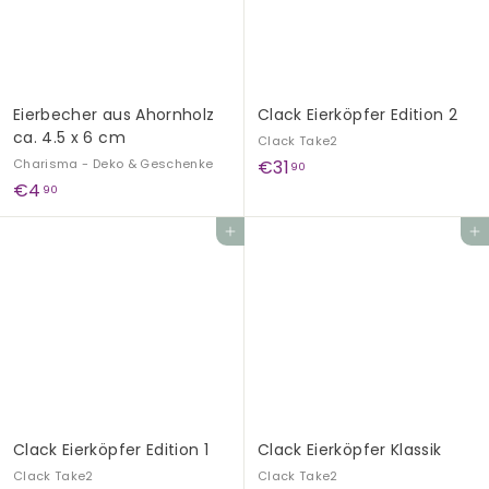
G
e
s
c
Eierbecher aus Ahornholz
Clack Eierköpfer Edition 2
h
ca. 4.5 x 6 cm
Clack Take2
e
€
Charisma - Deko & Geschenke
€31
90
n
€
€4
3
90
k
4
1
In den Einkaufswagen legen
In den Einkaufswagen legen
e
,
,
9
9
0
0
Clack Eierköpfer Edition 1
Clack Eierköpfer Klassik
Clack Take2
Clack Take2