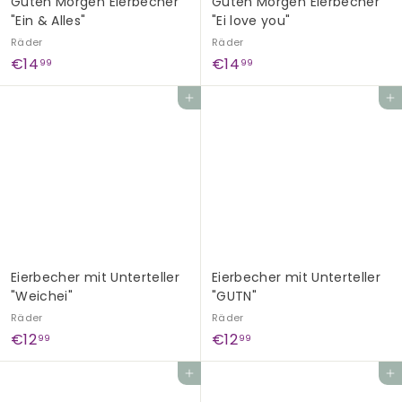
Guten Morgen Eierbecher
Guten Morgen Eierbecher
"Ein & Alles"
"Ei love you"
Räder
Räder
€
€
€14
€14
99
99
1
1
In den Einkaufswagen legen
In den Einkaufswagen legen
4
4
,
,
9
9
9
9
Eierbecher mit Unterteller
Eierbecher mit Unterteller
"Weichei"
"GUTN"
Räder
Räder
€
€
€12
€12
99
99
1
1
In den Einkaufswagen legen
In den Einkaufswagen legen
2
2