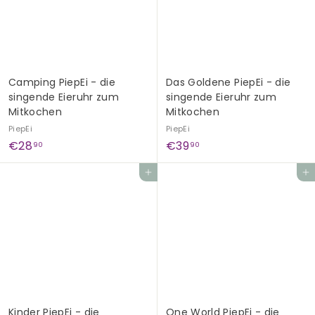
Camping PiepEi - die
Das Goldene PiepEi - die
singende Eieruhr zum
singende Eieruhr zum
Mitkochen
Mitkochen
PiepEi
PiepEi
€
€
€28
€39
90
90
2
3
In den Einkaufswagen legen
In den Einkaufswagen legen
8
9
,
,
9
9
0
0
Kinder PiepEi - die
One World PiepEi - die