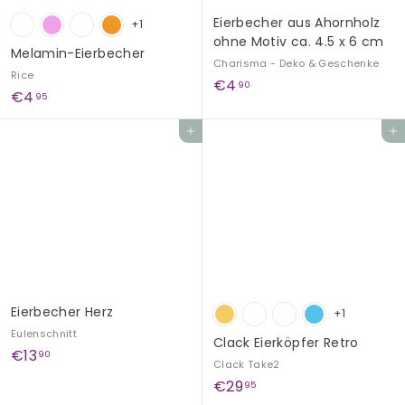
Eierbecher aus Ahornholz
+1
ohne Motiv ca. 4.5 x 6 cm
Melamin-Eierbecher
Charisma - Deko & Geschenke
Rice
€
€4
90
€
€4
95
4
4
,
In den Einkaufswagen legen
In den Einkaufswagen legen
,
9
9
0
5
Eierbecher Herz
+1
Eulenschnitt
Clack Eierköpfer Retro
€
€13
90
Clack Take2
1
€
€29
95
3