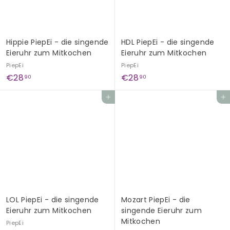
Hippie PiepEi - die singende
HDL PiepEi - die singende
Eieruhr zum Mitkochen
Eieruhr zum Mitkochen
PiepEi
PiepEi
€
€
€28
€28
90
90
2
2
In den Einkaufswagen legen
In den Einkaufswagen legen
8
8
,
,
9
9
0
0
LOL PiepEi - die singende
Mozart PiepEi - die
Eieruhr zum Mitkochen
singende Eieruhr zum
Mitkochen
PiepEi