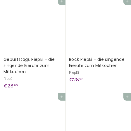
In den Einkaufswagen legen
In den Einkaufswagen legen
8
8
,
,
9
9
0
0
Geburtstags PiepEi - die
Rock PiepEi - die singende
singende Eieruhr zum
Eieruhr zum Mitkochen
Mitkochen
PiepEi
€
PiepEi
€28
90
€
€28
2
90
2
8
In den Einkaufswagen legen
In den Einkaufswagen legen
8
,
,
9
9
0
0