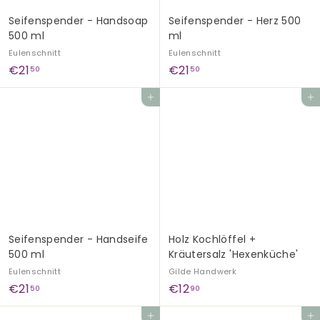
Seifenspender - Handsoap
Seifenspender - Herz 500
500 ml
ml
Eulenschnitt
Eulenschnitt
€
€
€21
€21
50
50
2
2
In den Einkaufswagen legen
In den Einkaufswagen legen
1
1
,
,
5
5
0
0
Seifenspender - Handseife
Holz Kochlöffel +
500 ml
Kräutersalz 'Hexenküche'
Eulenschnitt
Gilde Handwerk
€
€
€21
€12
50
90
2
1
In den Einkaufswagen legen
In den Einkaufswagen legen