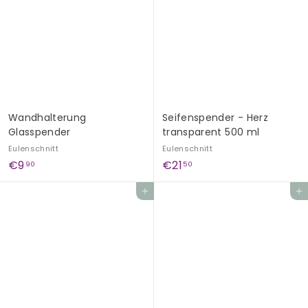
9
9
0
0
Wandhalterung
Seifenspender - Herz
Glasspender
transparent 500 ml
Eulenschnitt
Eulenschnitt
€
€
€9
€21
90
50
9
2
In den Einkaufswagen legen
In den Einkaufswagen legen
,
1
9
,
0
5
0