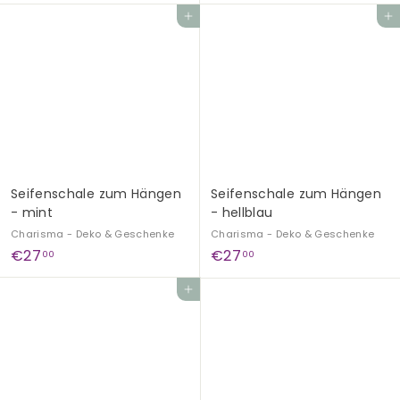
2
2
In den Einkaufswagen legen
In den Einkaufswagen legen
5
5
,
,
5
5
0
0
Seifenschale zum Hängen
Seifenschale zum Hängen
- mint
- hellblau
Charisma - Deko & Geschenke
Charisma - Deko & Geschenke
€
€
€27
€27
00
00
2
2
In den Einkaufswagen legen
7
7
,
,
0
0
0
0