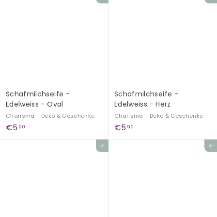
1
2
,
,
5
9
0
0
Schafmilchseife -
Schafmilchseife -
Edelweiss - Oval
Edelweiss - Herz
Charisma - Deko & Geschenke
Charisma - Deko & Geschenke
€
€
€5
€5
90
90
5
5
In den Einkaufswagen legen
In den Einkaufswagen legen
,
,
9
9
0
0