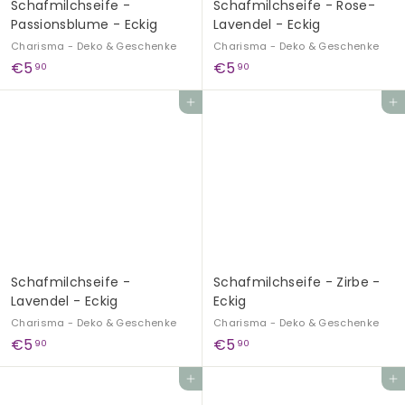
Schafmilchseife -
Schafmilchseife - Rose-
Passionsblume - Eckig
Lavendel - Eckig
Charisma - Deko & Geschenke
Charisma - Deko & Geschenke
€
€
€5
€5
90
90
5
5
In den Einkaufswagen legen
In den Einkaufswagen legen
,
,
9
9
0
0
Schafmilchseife -
Schafmilchseife - Zirbe -
Lavendel - Eckig
Eckig
Charisma - Deko & Geschenke
Charisma - Deko & Geschenke
€
€
€5
€5
90
90
5
5
In den Einkaufswagen legen
In den Einkaufswagen legen
,
,