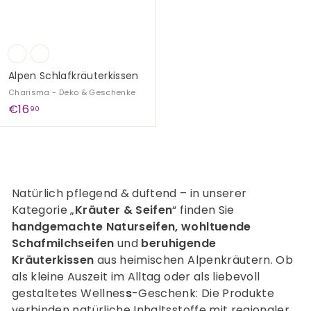
Alpen Schlafkräuterkissen
Charisma - Deko & Geschenke
€
€16
90
1
6
,
9
0
Natürlich pflegend & duftend – in unserer
Kategorie „
Kräuter & Seifen
“ finden Sie
handgemachte Naturseifen, wohltuende
Schafmilchseifen
und
beruhigende
Kräuterkissen
aus heimischen Alpenkräutern. Ob
als kleine Auszeit im Alltag oder als liebevoll
gestaltetes Wellnes
s
-Geschenk: Die Produkte
verbinden natürliche Inhaltsstoffe mit regionaler