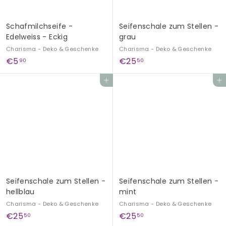
Schafmilchseife -
Seifenschale zum Stellen -
Edelweiss - Eckig
grau
Charisma - Deko & Geschenke
Charisma - Deko & Geschenke
€
€
€5
€25
90
50
5
2
In den Einkaufswagen legen
In den Einkaufswagen legen
,
5
9
,
0
5
0
Seifenschale zum Stellen -
Seifenschale zum Stellen -
hellblau
mint
Charisma - Deko & Geschenke
Charisma - Deko & Geschenke
€
€
€25
€25
50
50