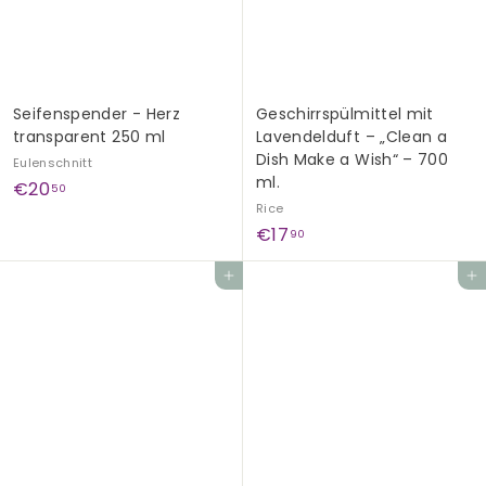
G
e
s
c
Seifenspender - Herz
Geschirrspülmittel mit
h
transparent 250 ml
Lavendelduft – „Clean a
e
Dish Make a Wish“ – 700
Eulenschnitt
n
ml.
€
€20
50
k
Rice
2
€
€17
e
90
0
1
,
In den Einkaufswagen legen
In den Einkaufswagen legen
7
5
,
0
9
0