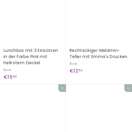
,
,
9
9
0
0
Lunchbox mit 3 Einsätzen
Rechteckiger Melamin-
in der Farbe Pink mit
Teller mit Emma's Drucken
hellrotem Deckel
Rice
€
Rice
€12
50
€
€15
1
90
1
2
In den Einkaufswagen legen
In den Einkaufswagen legen
5
,
,
5
9
0
0