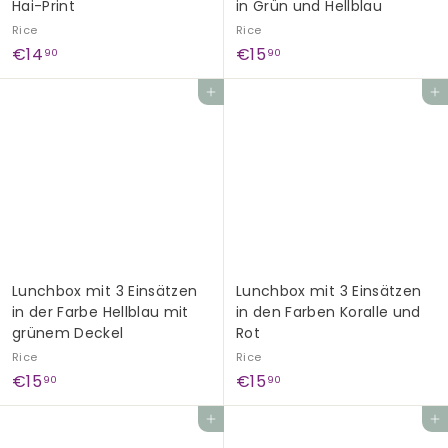
Hai-Print
in Grün und Hellblau
Rice
Rice
€
€
€14
€15
90
90
1
1
In den Einkaufswagen legen
In den Einkaufswagen legen
4
5
,
,
9
9
0
0
Lunchbox mit 3 Einsätzen
Lunchbox mit 3 Einsätzen
in der Farbe Hellblau mit
in den Farben Koralle und
grünem Deckel
Rot
Rice
Rice
€
€
€15
€15
90
90
1
1
In den Einkaufswagen legen
In den Einkaufswagen legen
5
5