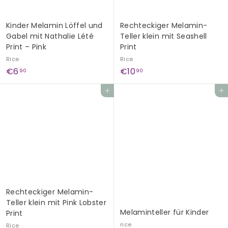
Kinder Melamin Löffel und
Rechteckiger Melamin-
Gabel mit Nathalie Lété
Teller klein mit Seashell
Print – Pink
Print
Rice
Rice
€
€
€6
€10
90
90
6
1
In den Einkaufswagen legen
In den Einkaufswagen legen
,
0
9
,
0
9
0
Rechteckiger Melamin-
Teller klein mit Pink Lobster
Melaminteller für Kinder
Print
rice
Rice