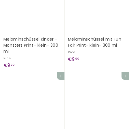
0
Melaminschüssel Kinder -
Melaminschüssel mit Fun
Monsters Print– klein- 300
Fair Print- klein- 300 ml
ml
Rice
€
Rice
€9
90
€
€9
9
90
9
,
In den Einkaufswagen legen
In den Einkaufswagen legen
,
9
9
0
0