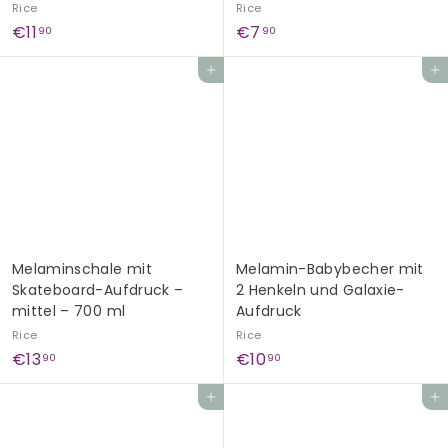
Rice
Rice
€
€
€11
€7
90
90
1
7
In den Einkaufswagen legen
In den Einkaufswagen legen
1
,
,
9
9
0
0
Melaminschale mit
Melamin-Babybecher mit
Skateboard-Aufdruck –
2 Henkeln und Galaxie-
mittel – 700 ml
Aufdruck
Rice
Rice
€
€
€13
€10
90
90
1
1
In den Einkaufswagen legen
In den Einkaufswagen legen
3
0
,
,