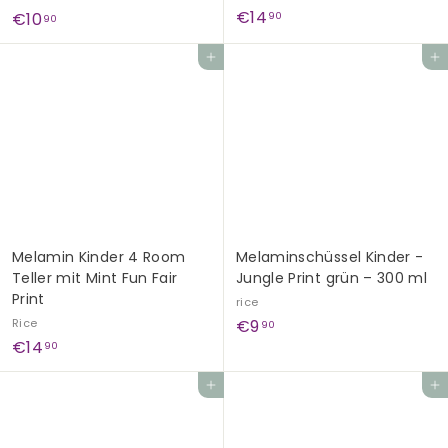
€
€14
€
€10
90
90
1
1
In den Einkaufswagen legen
In den Einkaufswagen legen
4
0
,
,
9
9
0
0
Melamin Kinder 4 Room
Melaminschüssel Kinder -
Teller mit Mint Fun Fair
Jungle Print grün – 300 ml
Print
rice
€
Rice
€9
90
€
€14
9
90
1
,
In den Einkaufswagen legen
In den Einkaufswagen legen
4
9
,
0
9