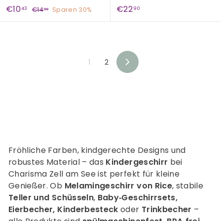
S
€
N
€
€10
€22
€
43
90
€14
Sparen 30%
90
o
o
1
1
2
4
n
r
0
2
,
d
m
,
,
9
e
a
0
4
9
r
l
1
2
3
0
V
p
e
o
r
r
r
e
P
w
ä
i
r
r
s
e
t
i
s
s
Fröhliche Farben, kindgerechte Designs und
robustes Material – das
Kindergeschirr
bei
Charisma Zell am See ist perfekt für kleine
Genießer. Ob
Melamingeschirr von Rice
, stabile
Teller und Schüsseln
,
Baby‑Geschirrsets,
Eierbecher, Kinderbesteck
oder
Trinkbecher
–