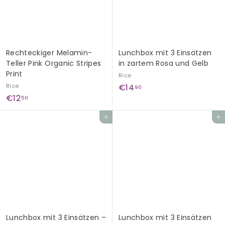
G
e
s
c
Rechteckiger Melamin-
Lunchbox mit 3 Einsätzen
h
Teller Pink Organic Stripes
in zartem Rosa und Gelb
e
Print
Rice
n
€
Rice
€14
90
k
€
€12
1
50
1
e
4
In den Einkaufswagen legen
In den Einkaufswagen legen
2
,
,
9
5
0
0
Lunchbox mit 3 Einsätzen –
Lunchbox mit 3 Einsätzen