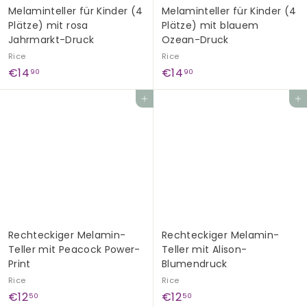
Melaminteller für Kinder (4
Melaminteller für Kinder (4
Plätze) mit rosa
Plätze) mit blauem
Jahrmarkt-Druck
Ozean-Druck
Rice
Rice
€
€
€14
€14
90
90
1
1
In den Einkaufswagen legen
In den Einkaufswagen legen
4
4
,
,
9
9
0
0
Rechteckiger Melamin-
Rechteckiger Melamin-
Teller mit Peacock Power-
Teller mit Alison-
Print
Blumendruck
Rice
Rice
€
€
€12
€12
50
50