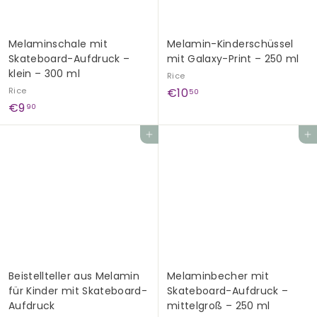
i
s
Melaminschale mit
Melamin-Kinderschüssel
Skateboard-Aufdruck –
mit Galaxy-Print – 250 ml
klein – 300 ml
Rice
€
Rice
€10
50
€
€9
1
90
9
0
In den Einkaufswagen legen
In den Einkaufswagen legen
,
,
9
5
0
0
Beistellteller aus Melamin
Melaminbecher mit
für Kinder mit Skateboard-
Skateboard-Aufdruck –
Aufdruck
mittelgroß – 250 ml