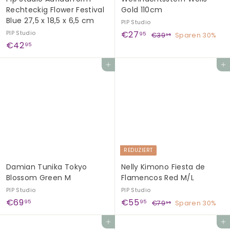
Rechteckig Flower Festival
Gold 110cm
Blue 27,5 x 18,5 x 6,5 cm
PIP Studio
S
€
N
PIP Studio
€27
€
95
€39
Sparen 30%
95
€
o
o
€42
3
2
95
9
n
r
4
7
,
d
m
In den Einkaufswagen legen
In den Einkaufswagen legen
2
,
9
e
a
,
5
9
r
l
9
5
p
e
5
r
r
e
P
i
r
s
e
REDUZIERT
i
s
Damian Tunika Tokyo
Nelly Kimono Fiesta de
Blossom Green M
Flamencos Red M/L
PIP Studio
PIP Studio
€
S
€
N
€69
€55
€
95
95
€79
Sparen 30%
95
o
o
7
6
5
9
n
r
In den Einkaufswagen legen
In den Einkaufswagen legen
9
5