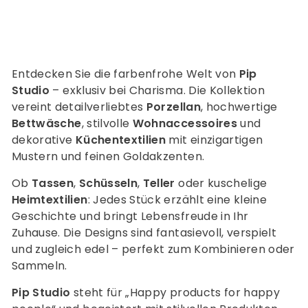
ä
i
r
i
r
r
s
e
s
e
t
i
i
s
s
s
Entdecken Sie die farbenfrohe Welt von
Pip
Studio
– exklusiv bei Charisma. Die Kollektion
vereint detailverliebtes
Porzellan
, hochwertige
Bettwäsche
, stilvolle
Wohnaccessoires
und
dekorative
Küchentextilien
mit einzigartigen
Mustern und feinen Goldakzenten.
Ob
Tassen
,
Schüsseln
,
Teller
oder kuschelige
Heimtextilien
: Jedes Stück erzählt eine kleine
Geschichte und bringt Lebensfreude in Ihr
Zuhause. Die Designs sind fantasievoll, verspielt
und zugleich edel – perfekt zum Kombinieren oder
Sammeln.
Pip Studio
steht für „Happy products for happy