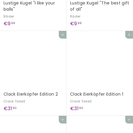
Lustige Kugel "I like your
Lustige Kugel "The best gift
balls"
of all"
Räder
Räder
€
€
€9
€9
99
99
9
9
In den Einkaufswagen legen
In den Einkaufswagen legen
,
,
9
9
9
9
Clack Eierköpfer Edition 2
Clack Eierköpfer Edition 1
Clack Take2
Clack Take2
€
€
€31
€31
90
90
3
3
In den Einkaufswagen legen
In den Einkaufswagen legen
1
1
,
,