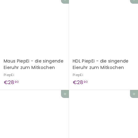
In den Einkaufswagen legen
In den Einkaufswagen legen
8
8
,
,
9
9
0
0
Maus PiepEi - die singende
HDL PiepEi - die singende
Eieruhr zum Mitkochen
Eieruhr zum Mitkochen
PiepEi
PiepEi
€
€
€28
€28
90
90
2
2
In den Einkaufswagen legen
In den Einkaufswagen legen
8
8
,
,
9
9
0
0