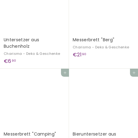
Untersetzer aus
Messerbrett "Berg"
Buchenholz
Charisma - Deko & Geschenke
€
Charisma - Deko & Geschenke
€21
90
€
€6
2
90
6
1
In den Einkaufswagen legen
In den Einkaufswagen legen
,
,
9
9
0
0
Messerbrett "Camping"
Bieruntersetzer aus