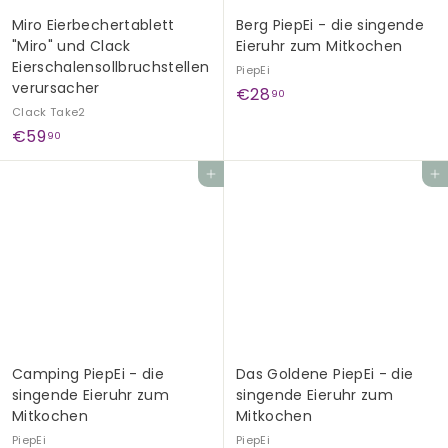
Miro Eierbechertablett
Berg PiepEi - die singende
"Miro" und Clack
Eieruhr zum Mitkochen
Eierschalensollbruchstellen
PiepEi
verursacher
€
€28
90
Clack Take2
2
€
€59
90
8
5
,
In den Einkaufswagen legen
In den Einkaufswagen legen
9
9
,
0
9
0
Camping PiepEi - die
Das Goldene PiepEi - die
singende Eieruhr zum
singende Eieruhr zum
Mitkochen
Mitkochen
PiepEi
PiepEi