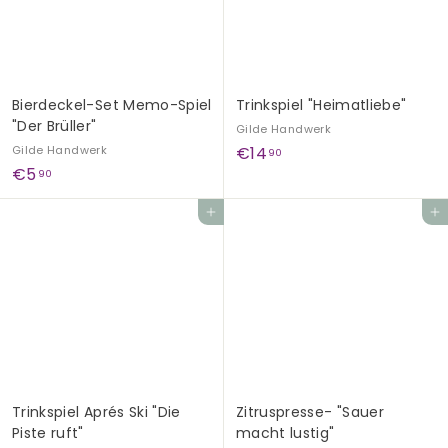
G
e
s
c
Bierdeckel-Set Memo-Spiel
Trinkspiel "Heimatliebe"
h
"Der Brüller"
Gilde Handwerk
e
€
Gilde Handwerk
€14
90
n
€
€5
1
90
k
5
4
In den Einkaufswagen legen
In den Einkaufswagen legen
e
,
,
9
9
0
0
Trinkspiel Aprés Ski "Die
Zitruspresse- "Sauer
Piste ruft"
macht lustig"