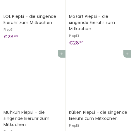
LOL PiepEi - die singende
Mozart PiepEi - die
Eieruhr zum Mitkochen
singende Eieruhr zum
Mitkochen
PiepEi
€
€28
PiepEi
90
€
€28
2
90
2
8
In den Einkaufswagen legen
In den Einkaufswagen legen
8
,
,
9
9
0
0
Muhkuh PiepEi - die
Küken PiepEi - die singende
singende Eieruhr zum
Eieruhr zum Mitkochen
Mitkochen
PiepEi