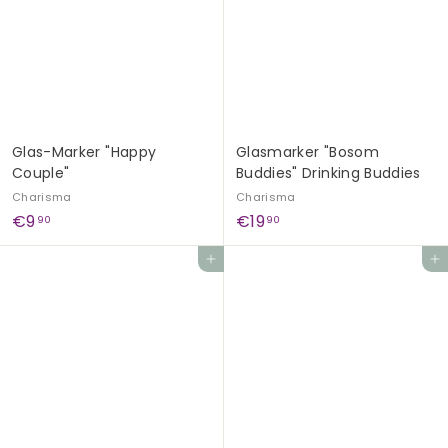
9
9
0
0
Glas-Marker "Happy
Glasmarker "Bosom
Couple"
Buddies" Drinking Buddies
Charisma
Charisma
€
€
€9
€19
90
90
9
1
In den Einkaufswagen legen
In den Einkaufswagen legen
,
9
9
,
0
9
0