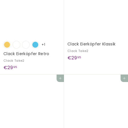
9
9
0
0
Clack Eierköpfer Klassik
+1
Clack Take2
Clack Eierköpfer Retro
€
€29
95
Clack Take2
2
€
€29
95
9
2
,
In den Einkaufswagen legen
In den Einkaufswagen legen
9
9
,
5
9
5