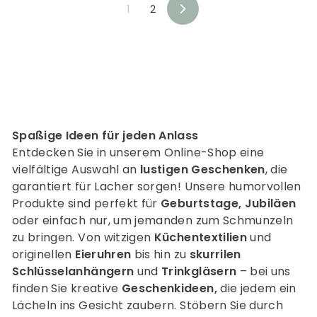
9
9
1
2
0
0
V
o
r
w
ä
r
t
s
Spaßige Ideen für jeden Anlass
Entdecken Sie in unserem Online-Shop eine
vielfältige Auswahl an
lustigen Geschenken
, die
garantiert für Lacher sorgen! Unsere humorvollen
Produkte sind perfekt für
Geburtstage, Jubiläen
oder einfach nur, um jemanden zum Schmunzeln
zu bringen. Von witzigen
Küchentextilien
und
originellen
Eieruhren
bis hin zu
skurrilen
Schlüsselanhängern
und
Trinkgläsern
– bei uns
finden Sie kreative
Geschenkideen,
die jedem ein
Lächeln ins Gesicht zaubern. Stöbern Sie durch