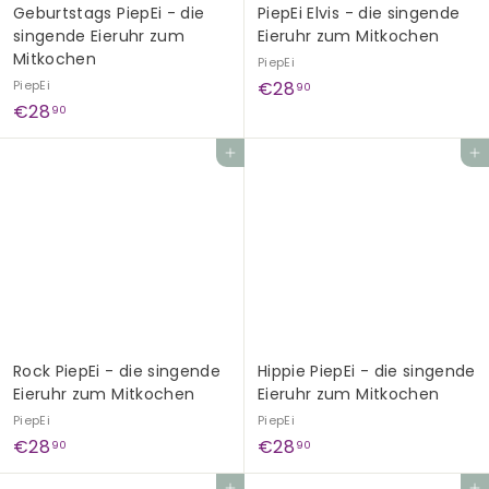
Geburtstags PiepEi - die
PiepEi Elvis - die singende
singende Eieruhr zum
Eieruhr zum Mitkochen
Mitkochen
PiepEi
€
PiepEi
€28
90
€
€28
2
90
2
8
In den Einkaufswagen legen
In den Einkaufswagen legen
8
,
,
9
9
0
0
Rock PiepEi - die singende
Hippie PiepEi - die singende
Eieruhr zum Mitkochen
Eieruhr zum Mitkochen
PiepEi
PiepEi
€
€
€28
€28
90
90
2
2