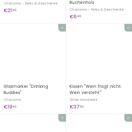
Buchenholz
Charisma - Deko & Geschenke
€
€21
Charisma - Deko & Geschenke
90
€
€6
2
90
6
1
In den Einkaufswagen legen
In den Einkaufswagen legen
,
,
9
9
0
0
Glasmarker "Drinking
Kissen "Wein fragt nicht.
Buddies"
Wein versteht"
Charisma
Gilde Handwerk
€
€
€19
€37
90
90
1
3
In den Einkaufswagen legen
In den Einkaufswagen legen
9
7
,
,