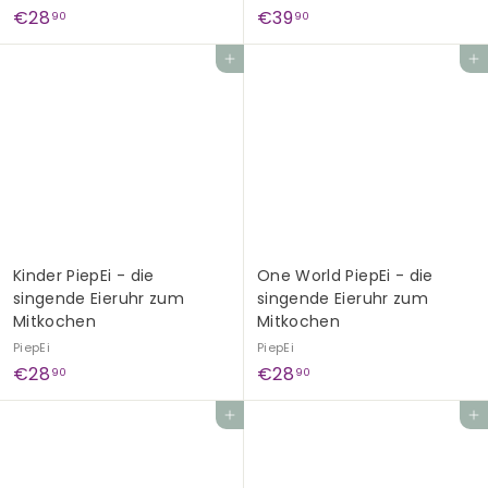
€
€
€28
€39
90
90
2
3
In den Einkaufswagen legen
In den Einkaufswagen legen
8
9
,
,
9
9
0
0
Kinder PiepEi - die
One World PiepEi - die
singende Eieruhr zum
singende Eieruhr zum
Mitkochen
Mitkochen
PiepEi
PiepEi
€
€
€28
€28
90
90
2
2
In den Einkaufswagen legen
In den Einkaufswagen legen
8
8
,
,
9
9