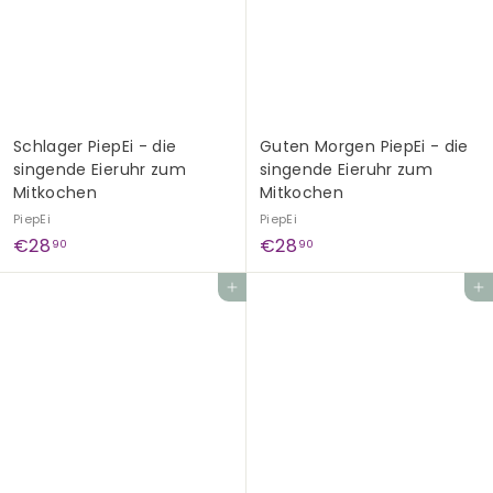
0
0
Schlager PiepEi - die
Guten Morgen PiepEi - die
singende Eieruhr zum
singende Eieruhr zum
Mitkochen
Mitkochen
PiepEi
PiepEi
€
€
€28
€28
90
90
2
2
In den Einkaufswagen legen
In den Einkaufswagen legen
8
8
,
,
9
9
0
0