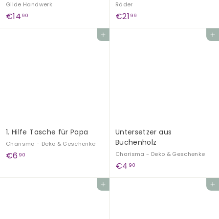
Gilde Handwerk
Räder
€
€
€14
€21
90
99
1
2
In den Einkaufswagen legen
In den Einkaufswagen legen
4
1
,
,
9
9
0
9
1. Hilfe Tasche für Papa
Untersetzer aus
Buchenholz
Charisma - Deko & Geschenke
€
€6
Charisma - Deko & Geschenke
90
€
€4
6
90
4
,
In den Einkaufswagen legen
In den Einkaufswagen legen
,
9
9
0
0