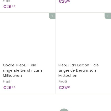
€
PiepEi
€28
90
€
€28
2
90
2
8
In den Einkaufswagen legen
In den Einkaufswagen legen
8
,
,
9
9
0
0
Gockel PiepEi - die
PiepEi Fan Edition - die
singende Eieruhr zum
singende Eieruhr zum
Mitkochen
Mitkochen
PiepEi
PiepEi
€
€
€28
€28
90
90
2
2
8
8
,
,