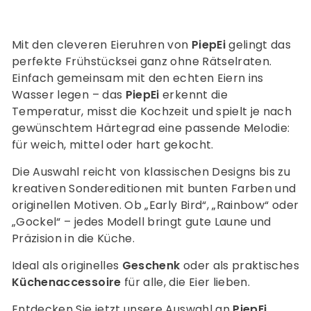
,
,
9
9
0
0
Mit den cleveren Eieruhren von
PiepEi
gelingt das
perfekte Frühstücksei ganz ohne Rätselraten.
Einfach gemeinsam mit den echten Eiern ins
Wasser legen – das
PiepEi
erkennt die
Temperatur, misst die Kochzeit und spielt je nach
gewünschtem Härtegrad eine passende Melodie:
für weich, mittel oder hart gekocht.
Die Auswahl reicht von klassischen Designs bis zu
kreativen Sondereditionen mit bunten Farben und
originellen Motiven. Ob „Early Bird“, „Rainbow“ oder
„Gockel“ – jedes Modell bringt gute Laune und
Präzision in die Küche.
Ideal als originelles
Geschenk
oder als praktisches
Küchenaccessoire
für alle, die Eier lieben.
Entdecken Sie jetzt unsere Auswahl an
PiepEi