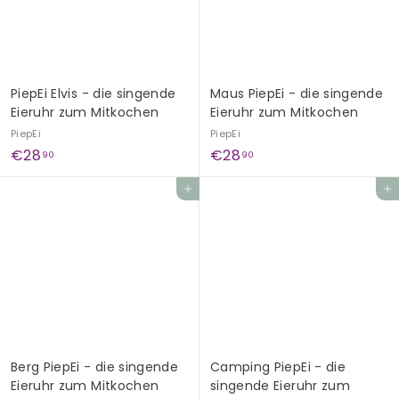
G
e
s
c
PiepEi Elvis - die singende
Maus PiepEi - die singende
h
Eieruhr zum Mitkochen
Eieruhr zum Mitkochen
e
PiepEi
PiepEi
n
€
€
€28
€28
90
90
k
2
2
In den Einkaufswagen legen
In den Einkaufswagen legen
e
8
8
,
,
9
9
0
0
Berg PiepEi - die singende
Camping PiepEi - die
Eieruhr zum Mitkochen
singende Eieruhr zum