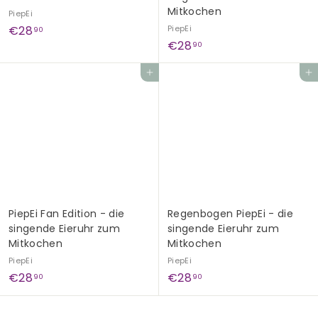
Mitkochen
PiepEi
€
€28
PiepEi
90
€
€28
2
90
2
8
In den Einkaufswagen legen
In den Einkaufswagen legen
8
,
,
9
9
0
0
PiepEi Fan Edition - die
Regenbogen PiepEi - die
singende Eieruhr zum
singende Eieruhr zum
Mitkochen
Mitkochen
PiepEi
PiepEi
€
€
€28
€28
90
90
2
2
8
8