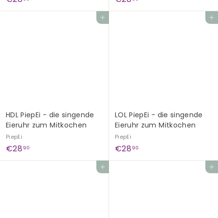
2
2
In den Einkaufswagen legen
In den Einkaufswagen legen
8
8
,
,
9
9
0
0
HDL PiepEi - die singende
LOL PiepEi - die singende
Eieruhr zum Mitkochen
Eieruhr zum Mitkochen
PiepEi
PiepEi
€
€
€28
€28
90
90
2
2
In den Einkaufswagen legen
In den Einkaufswagen legen
8
8
,
,
9
9
0
0