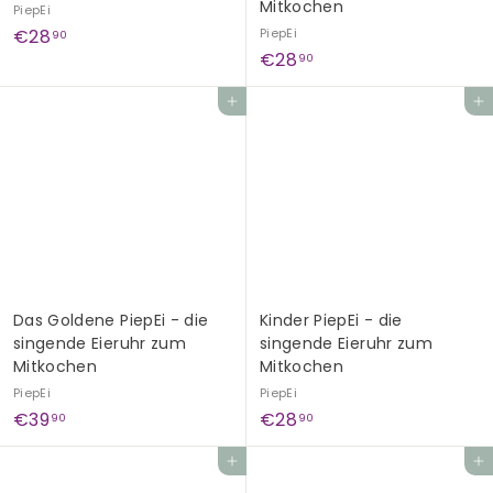
Mitkochen
PiepEi
€
€28
PiepEi
90
€
€28
2
90
2
8
In den Einkaufswagen legen
In den Einkaufswagen legen
8
,
,
9
9
0
0
Das Goldene PiepEi - die
Kinder PiepEi - die
singende Eieruhr zum
singende Eieruhr zum
Mitkochen
Mitkochen
PiepEi
PiepEi
€
€
€39
€28
90
90
3
2
In den Einkaufswagen legen
In den Einkaufswagen legen
9
8