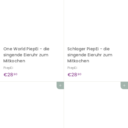
,
,
9
9
0
0
One World PiepEi - die
Schlager PiepEi - die
singende Eieruhr zum
singende Eieruhr zum
Mitkochen
Mitkochen
PiepEi
PiepEi
€
€
€28
€28
90
90
2
2
In den Einkaufswagen legen
In den Einkaufswagen legen
8
8
,
,
9
9
0
0