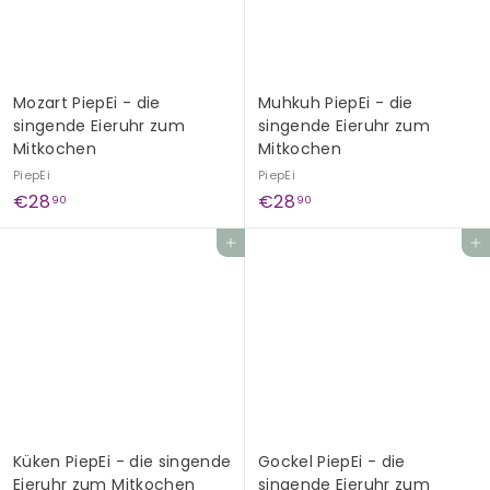
Mozart PiepEi - die
Muhkuh PiepEi - die
singende Eieruhr zum
singende Eieruhr zum
Mitkochen
Mitkochen
PiepEi
PiepEi
€
€
€28
€28
90
90
2
2
In den Einkaufswagen legen
In den Einkaufswagen legen
8
8
,
,
9
9
0
0
Küken PiepEi - die singende
Gockel PiepEi - die
Eieruhr zum Mitkochen
singende Eieruhr zum