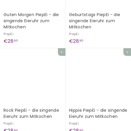
Guten Morgen PiepEi - die
Geburtstags PiepEi - die
singende Eieruhr zum
singende Eieruhr zum
Mitkochen
Mitkochen
PiepEi
PiepEi
€
€
€28
€28
90
90
2
2
In den Einkaufswagen legen
In den Einkaufswagen legen
8
8
,
,
9
9
0
0
Rock PiepEi - die singende
Hippie PiepEi - die singende
Eieruhr zum Mitkochen
Eieruhr zum Mitkochen
PiepEi
PiepEi
€
€
€28
€28
90
90