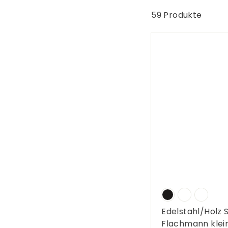
G
e
59 Produkte
s
c
h
e
n
k
e
Edelstahl/Holz 
Flachmann klein 