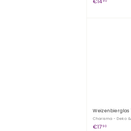
€
€14
90
1
4
,
9
0
Weizenbierglas 
Charisma - Deko 
€
€17
90