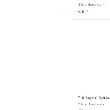
Gilde Handwerk
€
€9
90
9
,
9
0
Trinkspiel Aprés 
Gilde Handwerk