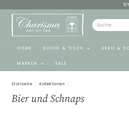
Direkt
10
zum
C
Inhalt
Search
h
a
r
i
HOME
KÜCHE & TISCH
DEKO & S
s
MARKEN
SALE
m
a
-
Startseite
/
Kollektionen
/
D
Bier und Schnaps
e
k
o
&