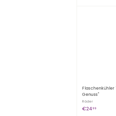
1
7
,
9
9
Flaschenkühler 
Genuss"
Räder
€
€24
99
2