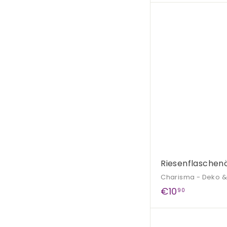
4
,
9
9
Riesenflaschenö
Charisma - Deko 
€
€10
90
1
0