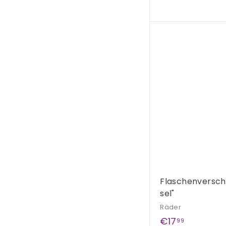
1
7
,
9
0
Flaschenversch
sel"
Räder
€
€17
99