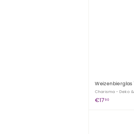
,
9
0
Weizenbierglas '
Charisma - Deko 
€
€17
90
1
7
,
9