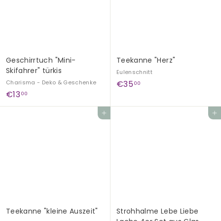
0
0
Geschirrtuch "Mini-
Teekanne "Herz"
Skifahrer" türkis
Eulenschnitt
€
Charisma - Deko & Geschenke
€35
00
€
€13
3
00
1
5
In den Einkaufswagen legen
In den Einkaufswagen legen
3
,
,
0
0
0
0
Teekanne "kleine Auszeit"
Strohhalme Lebe Liebe