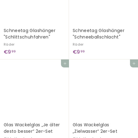
Schneetag Glashänger
Schneetag Glashänger
"Schlittschuhfahren"
"Schneeballschlacht"
Räder
Räder
€
€
€9
€9
99
99
9
9
In den Einkaufswagen legen
In den Einkaufswagen legen
,
,
9
9
9
9
Glas Wackelglas „Je älter
Glas Wackelglas
desto besser“ 2er-Set
„Zielwasser“ 2er-Set