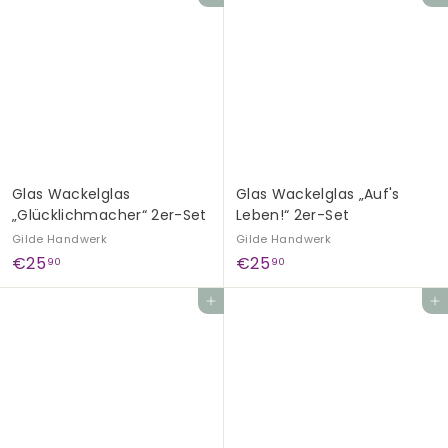
9
9
,
,
9
9
0
0
Glas Wackelglas
Glas Wackelglas „Auf's
„Glücklichmacher“ 2er-Set
Leben!“ 2er-Set
Gilde Handwerk
Gilde Handwerk
€
€
€25
€25
90
90
2
2
In den Einkaufswagen legen
In den Einkaufswagen legen
5
5
,
,
9
9
0
0