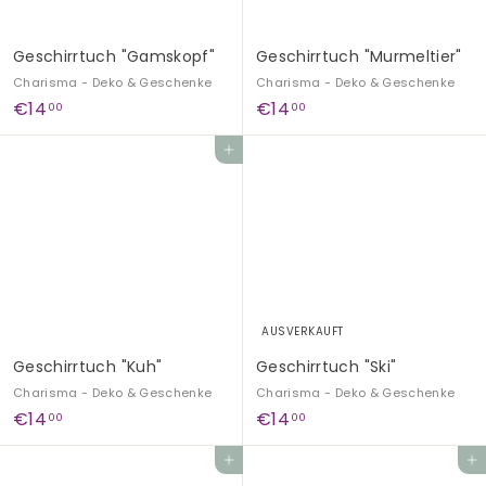
Geschirrtuch "Murmeltier"
Geschirrtuch "Gamskopf"
Charisma - Deko & Geschenke
Charisma - Deko & Geschenke
€
€
€14
€14
00
00
1
1
In den Einkaufswagen legen
4
4
,
,
0
0
0
0
AUSVERKAUFT
Geschirrtuch "Kuh"
Geschirrtuch "Ski"
Charisma - Deko & Geschenke
Charisma - Deko & Geschenke
€
€
€14
€14
00
00
1
1
In den Einkaufswagen legen
In den Einkaufswagen legen
4
4