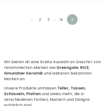
3
9
,
,
9
9
1
2
3
…
14
0
0
V
o
r
w
ä
r
t
s
Wir bieten dir eine breite Auswahl an Geschirr von
renommierten Marken wie
Greengate
,
RICE
,
Gmundner Keramik
und weiteren bekannten
Marken an.
Unsere Produkte umfassen
Teller, Tassen,
Schüsseln, Platten
und vieles mehr, die in
verschiedenen Farben, Mustern und Designs
erhältlich sind.