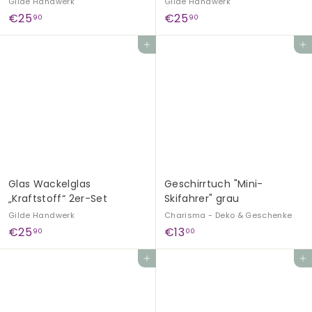
Gilde Handwerk
Gilde Handwerk
€
€
€25
€25
90
90
2
2
In den Einkaufswagen legen
In den Einkaufswagen legen
5
5
,
,
9
9
0
0
Glas Wackelglas
Geschirrtuch "Mini-
„Kraftstoff“ 2er-Set
Skifahrer" grau
Gilde Handwerk
Charisma - Deko & Geschenke
€
€
€25
€13
90
00
2
1
In den Einkaufswagen legen
In den Einkaufswagen legen
5
3
,
,
9
0