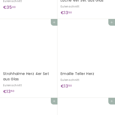
Lache 4er Set aus Glas
Eulenschnitt
€
€35
Eulenschnitt
00
€
€13
3
50
1
5
In den Einkaufswagen legen
In den Einkaufswagen legen
3
,
,
0
5
0
0
Strohhalme Herz 4er Set
Emaille Teller Herz
aus Glas
Eulenschnitt
€
Eulenschnitt
€13
50
€
€13
1
50
1
3
In den Einkaufswagen legen
In den Einkaufswagen legen
3
,
,
5