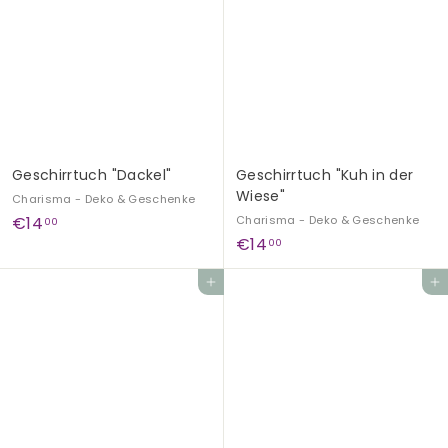
,
,
0
0
0
0
Geschirrtuch "Dackel"
Geschirrtuch "Kuh in der
Wiese"
Charisma - Deko & Geschenke
€
€14
Charisma - Deko & Geschenke
00
€
€14
1
00
1
4
In den Einkaufswagen legen
In den Einkaufswagen legen
4
,
,
0
0
0
0