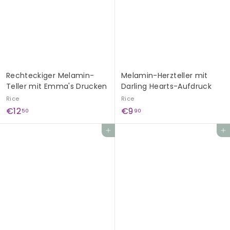
9
0
0
Rechteckiger Melamin-
Melamin-Herzteller mit
Teller mit Emma's Drucken
Darling Hearts-Aufdruck
Rice
Rice
€
€
€12
€9
50
90
1
9
In den Einkaufswagen legen
In den Einkaufswagen legen
2
,
,
9
5
0
0