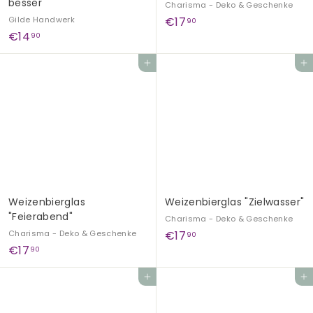
besser"
Charisma - Deko & Geschenke
€
Gilde Handwerk
€17
90
€
€14
1
90
1
7
In den Einkaufswagen legen
In den Einkaufswagen legen
4
,
,
9
9
0
0
Weizenbierglas
Weizenbierglas "Zielwasser"
"Feierabend"
Charisma - Deko & Geschenke
€
Charisma - Deko & Geschenke
€17
90
€
€17
1
90
1
7
In den Einkaufswagen legen
In den Einkaufswagen legen
7
,
,
9