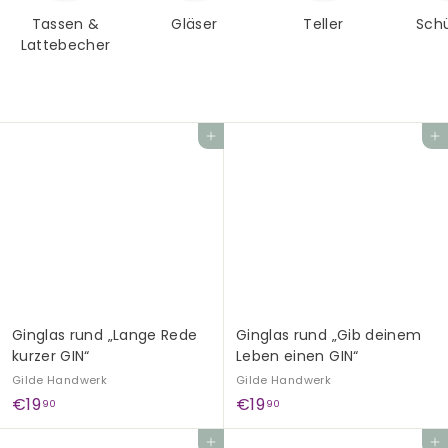
G
e
Tassen &
Gläser
Teller
Sch
Lattebecher
s
c
h
e
In den Einkaufswagen legen
In den Einkaufswagen legen
n
k
e
Ginglas rund „Lange Rede
Ginglas rund „Gib deinem
kurzer GIN“
Leben einen GIN“
Gilde Handwerk
Gilde Handwerk
€
€
€19
€19
90
90
1
1
In den Einkaufswagen legen
In den Einkaufswagen legen