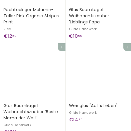
Rechteckiger Melamin-
Glas Baumkugel
Teller Pink Organic Stripes
Weihnachtszauber
Print
'Lieblings Papa'
Rice
Gilde Handwerk
€
€
€12
€10
50
90
1
1
In den Einkaufswagen legen
In den Einkaufswagen legen
2
0
,
,
5
9
0
0
Glas Baumkugel
Weinglas "Auf´s Leben"
Weihnachtszauber 'Beste
Gilde Handwerk
Mama der Welt'
€
€14
90
Gilde Handwerk
1