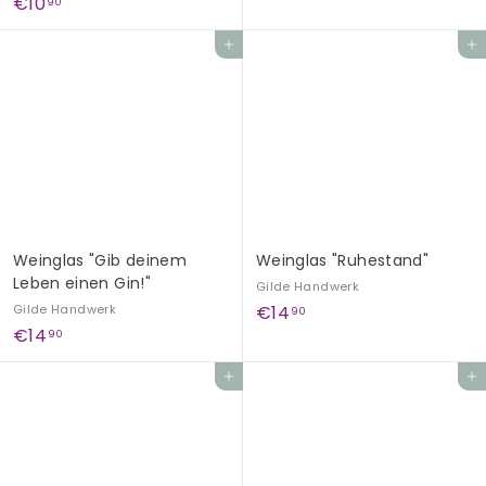
€
€10
90
4
1
,
In den Einkaufswagen legen
In den Einkaufswagen legen
0
9
,
0
9
0
Weinglas "Gib deinem
Weinglas "Ruhestand"
Leben einen Gin!"
Gilde Handwerk
€
Gilde Handwerk
€14
90
€
€14
1
90
1
4
In den Einkaufswagen legen
In den Einkaufswagen legen
4
,
,
9
9
0
0