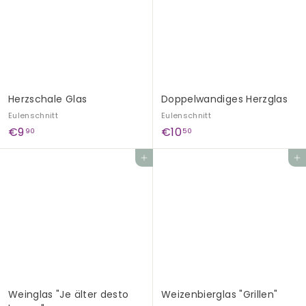
5
0
0
Herzschale Glas
Doppelwandiges Herzglas
Eulenschnitt
Eulenschnitt
€
€
€9
€10
90
50
9
1
In den Einkaufswagen legen
In den Einkaufswagen legen
,
0
9
,
0
5
0
Weinglas "Je älter desto
Weizenbierglas "Grillen"