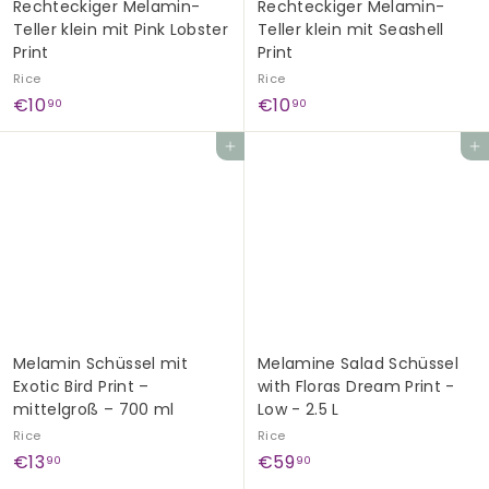
Rechteckiger Melamin-
Rechteckiger Melamin-
Teller klein mit Pink Lobster
Teller klein mit Seashell
Print
Print
Rice
Rice
€
€
€10
€10
90
90
1
1
In den Einkaufswagen legen
In den Einkaufswagen legen
0
0
,
,
9
9
0
0
Melamin Schüssel mit
Melamine Salad Schüssel
Exotic Bird Print –
with Floras Dream Print -
mittelgroß – 700 ml
Low - 2.5 L
Rice
Rice
€
€
€13
€59
90
90
1
5