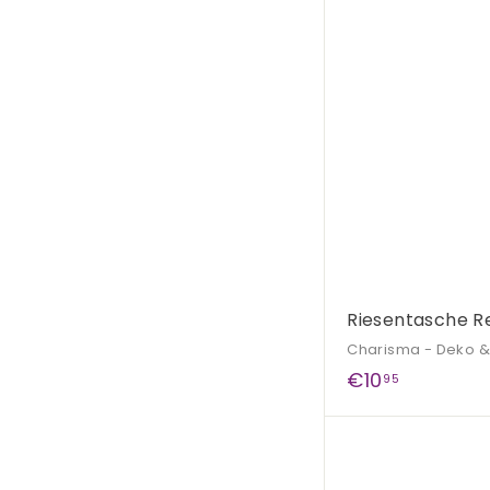
,
9
5
Riesentasche Re
Charisma - Deko 
€
€10
95
1
0
,