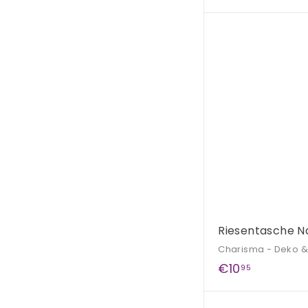
0
,
9
5
Riesentasche Na
Charisma - Deko 
€
€10
95
1
0