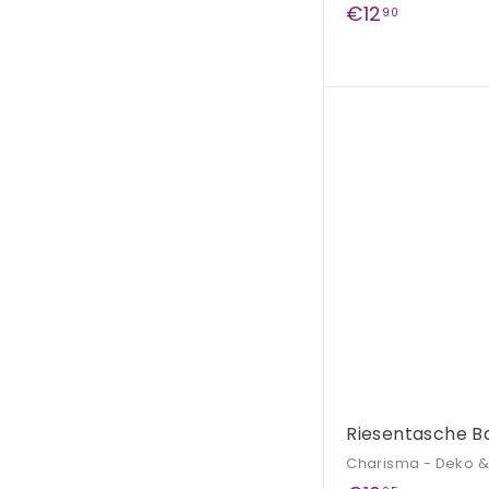
€
€12
90
1
2
,
9
0
Riesentasche B
Charisma - Deko 