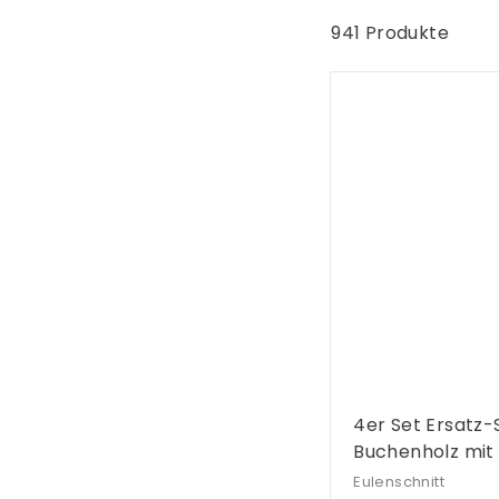
G
e
941 Produkte
s
c
h
e
n
k
e
4er Set Ersatz-
Buchenholz mit
Eulenschnitt