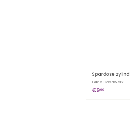
Spardose zylindr
Gilde Handwerk
€
€9
90
9
,
9
0