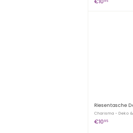
€
€10
95
1
0
,
9
5
Riesentasche D
Charisma - Deko 
€
€10
95
1