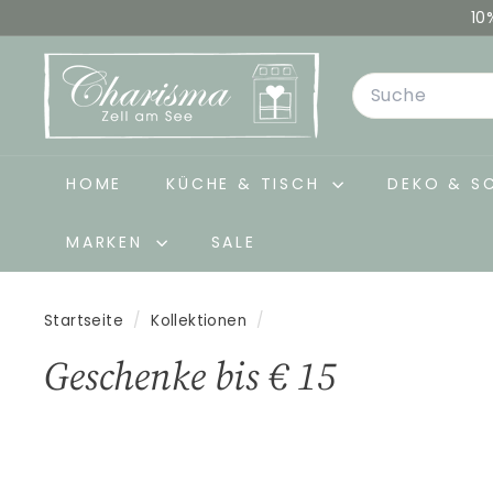
Direkt
10
zum
C
Inhalt
Search
h
a
r
i
HOME
KÜCHE & TISCH
DEKO & S
s
MARKEN
SALE
m
a
-
Startseite
/
Kollektionen
/
D
Geschenke bis € 15
e
k
o
&