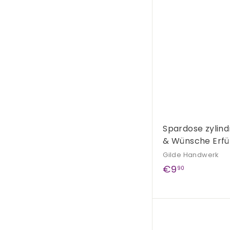
9
5
Spardose zylind
& Wünsche Erfül
Gilde Handwerk
€
€9
90
9
,
9
0