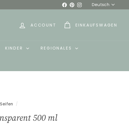
Sprache
Facebook
Pinterest
Instagram
Deutsch
ACCOUNT
EINKAUFSWAGEN
KINDER
REGIONALES
 Seifen
/
ansparent 500 ml