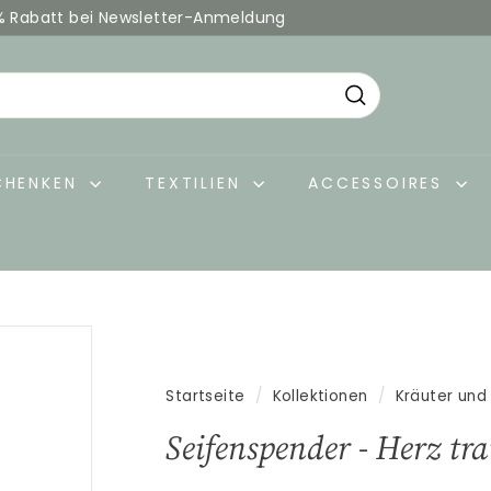
% Rabatt bei Newsletter-Anmeldung
Pause
Diashow
Suche
CHENKEN
TEXTILIEN
ACCESSOIRES
Startseite
/
Kollektionen
/
Kräuter und
Seifenspender - Herz tr