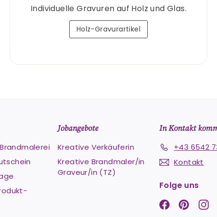
Individuelle Gravuren auf Holz und Glas.
Holz-Gravurartikel
Jobangebote
In Kontakt kom
e Brandmalerei
Kreative Verkäuferin
+43 6542 7
utschein
Kreative Brandmaler/in
Kontakt
Graveur/in (TZ)
Lage
Folge uns
rodukt-
Facebook
Pintere
In