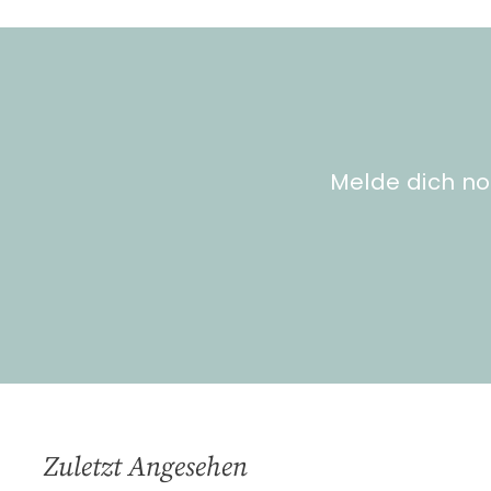
,
l
e
5
g
0
e
n
Melde dich no
Zuletzt Angesehen