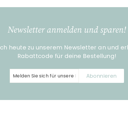
Newsletter anmelden und sparen!
ch heute zu unserem Newsletter an und er
Rabattcode für deine Bestellung!
Melden
Abonnieren
Abonnieren
Sie
sich
für
unsere
Mailingliste
an