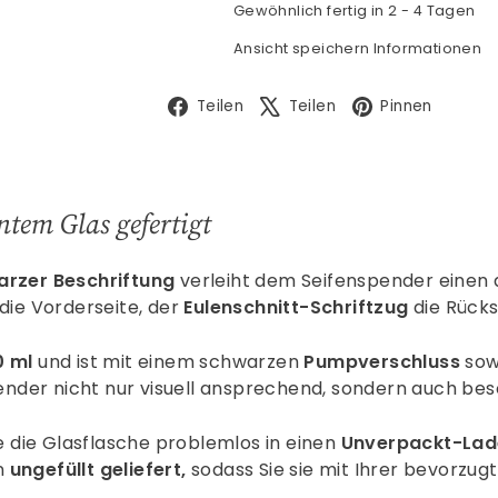
Gewöhnlich fertig in 2 - 4 Tagen
Ansicht speichern Informationen
Facebook
X
Pinte
Teilen
Teilen
Pinnen
ntem Glas gefertigt
arzer
Beschriftung
verleiht dem Seifenspender einen 
 die Vorderseite, der
Eulenschnitt-Schriftzug
die Rücks
0 ml
und ist mit einem schwarzen
Pumpverschluss
sow
nder nicht nur visuell ansprechend, sondern auch be
 die Glasflasche problemlos in einen
Unverpackt-Lad
n
ungefüllt geliefert,
sodass Sie sie mit Ihrer bevorzu