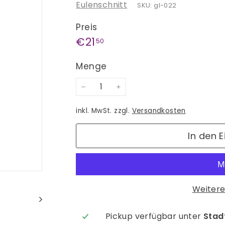
Eulenschnitt
SKU: gl-022
Preis
Normaler
€21,50
€21
50
Preis
Menge
−
+
inkl. MwSt. zzgl.
Versandkosten
In den 
Weitere
Pickup verfügbar unter
Stadt