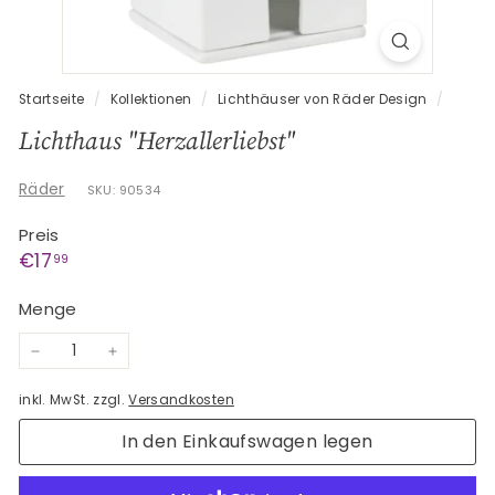
G
e
s
c
Startseite
/
Kollektionen
/
Lichthäuser von Räder Design
/
h
Lichthaus "Herzallerliebst"
e
n
Räder
SKU: 90534
k
Preis
e
Normaler
€17,99
€17
99
Preis
Menge
−
+
inkl. MwSt. zzgl.
Versandkosten
In den Einkaufswagen legen