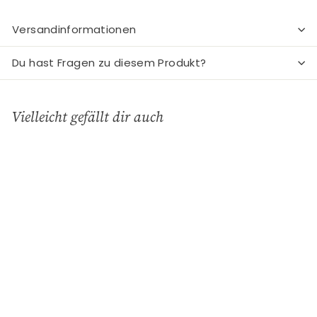
Versandinformationen
Du hast Fragen zu diesem Produkt?
Vielleicht gefällt dir auch
In den Einkaufswagen legen
Lichthaus
"Herzallerliebst"
Räder