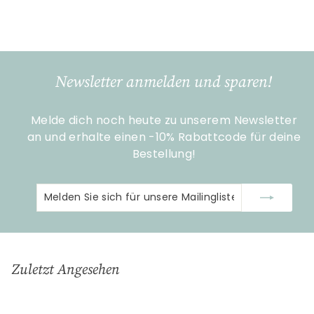
€
€17
99
1
7
,
9
Newsletter anmelden und sparen!
9
Melde dich noch heute zu unserem Newsletter
an und erhalte einen -10% Rabattcode für deine
Bestellung!
Melden
Abonnieren
Sie
sich
für
unsere
Zuletzt Angesehen
Mailingliste
an