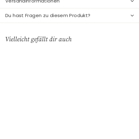
Versandinformationen
Du hast Fragen zu diesem Produkt?
Vielleicht gefällt dir auch
In den Einkaufswagen legen
Speiseteller Alice dusty
rose
GreenGate
€
€19
90
1