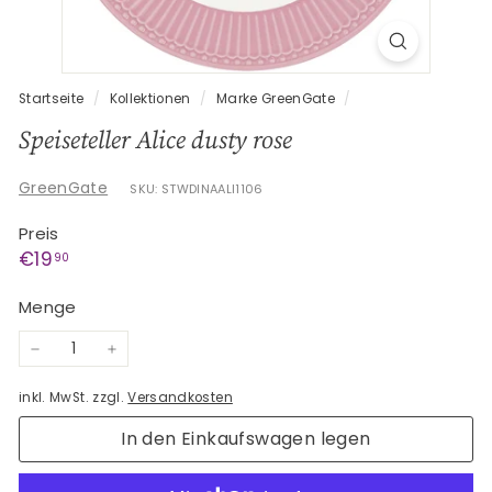
G
e
s
c
Startseite
/
Kollektionen
/
Marke GreenGate
/
h
Speiseteller Alice dusty rose
e
n
GreenGate
SKU: STWDINAALI1106
k
Preis
e
Normaler
€19,90
€19
90
Preis
Menge
−
+
inkl. MwSt. zzgl.
Versandkosten
In den Einkaufswagen legen