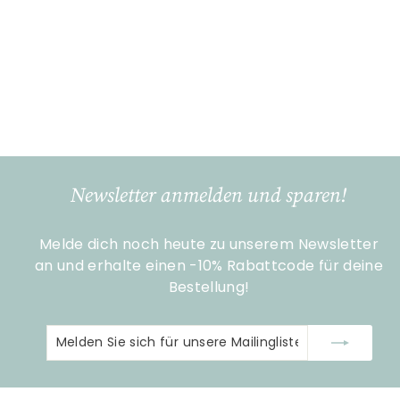
Nachthemd Tokyo
Blossom Dark Blue S
PIP Studio
S
€
N
€69
€
90
€99
95
o
o
9
6
Sparen 30%
9
n
r
9
,
d
m
,
9
e
a
5
9
r
l
0
p
e
Newsletter anmelden und sparen!
r
r
e
P
Melde dich noch heute zu unserem Newsletter
i
r
s
an und erhalte einen -10% Rabattcode für deine
e
i
Bestellung!
s
Melden
Abonnieren
Sie
sich
für