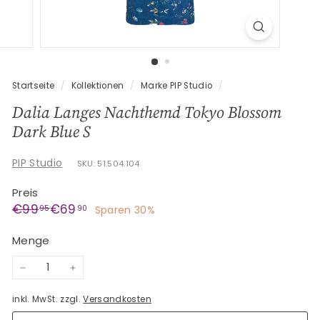
G
e
s
c
h
Startseite
/
Kollektionen
/
Marke PIP Studio
/
e
Dalia Langes Nachthemd Tokyo Blossom
n
Dark Blue S
k
e
PIP Studio
SKU: 51.504.104
Preis
Normaler
Sonderpreis
€99,95
€69,90
€99
€69
95
90
Sparen 30%
Preis
Menge
−
+
inkl. MwSt. zzgl.
Versandkosten