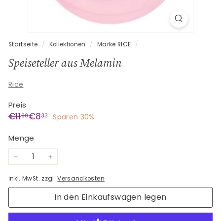
G
e
s
c
Startseite
/
Kollektionen
/
Marke RICE
/
h
Speiseteller aus Melamin
e
n
Rice
k
Preis
e
Normaler
Sonderpreis
€11,90
€8,33
€11
€8
90
33
Sparen 30%
Preis
Menge
−
+
inkl. MwSt. zzgl.
Versandkosten
In den Einkaufswagen legen