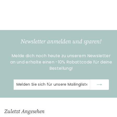
Melamin
Rice
S
€
N
€8
€
33
€11
Sparen 30%
90
o
o
1
8
1
n
r
,
,
d
m
3
9
e
a
0
3
r
l
Newsletter anmelden und sparen!
p
e
r
r
Melde dich noch heute zu unserem Newsletter
e
P
i
an und erhalte einen -10% Rabattcode für deine
r
s
e
Bestellung!
i
s
Melden
Abonnieren
Sie
sich
für
unsere
Zuletzt Angesehen
Mailingliste
an