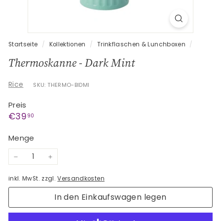
G
e
s
c
Startseite
/
Kollektionen
/
Trinkflaschen & Lunchboxen
/
h
Thermoskanne - Dark Mint
e
n
Rice
SKU: THERMO-BIDMI
k
Preis
e
Normaler
€39,90
€39
90
Preis
Menge
−
+
inkl. MwSt. zzgl.
Versandkosten
In den Einkaufswagen legen