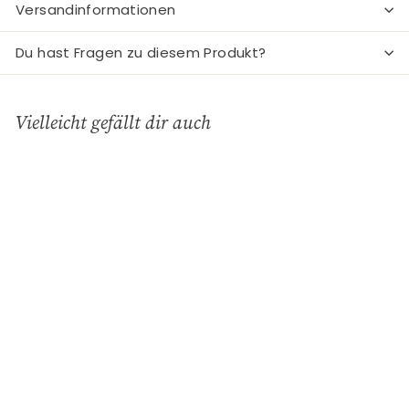
Versandinformationen
Du hast Fragen zu diesem Produkt?
Vielleicht gefällt dir auch
In den Einkaufswagen legen
Thermoskanne - Dark
Mint
Rice
€
€39
90
3