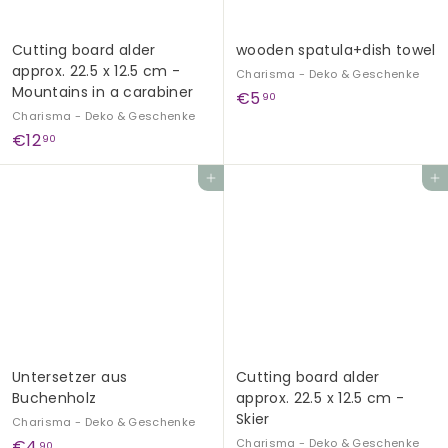
Cutting board alder
wooden spatula+dish towel
approx. 22.5 x 12.5 cm -
Charisma - Deko & Geschenke
Mountains in a carabiner
€
€5
90
Charisma - Deko & Geschenke
5
€
€12
90
,
1
9
Add to cart
Add to cart
2
0
,
9
0
Untersetzer aus
Cutting board alder
Buchenholz
approx. 22.5 x 12.5 cm -
Skier
Charisma - Deko & Geschenke
€
€4
Charisma - Deko & Geschenke
90