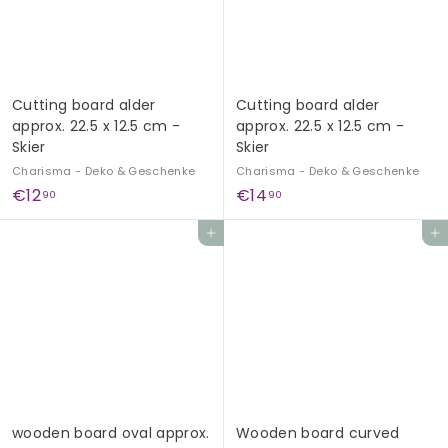
G
e
s
c
Cutting board alder
Cutting board alder
h
approx. 22.5 x 12.5 cm -
approx. 22.5 x 12.5 cm -
e
Skier
Skier
n
Charisma - Deko & Geschenke
Charisma - Deko & Geschenke
k
€
€
€12
€14
90
90
1
1
e
Add to cart
Add to cart
2
4
,
,
9
9
0
0
wooden board oval approx.
Wooden board curved