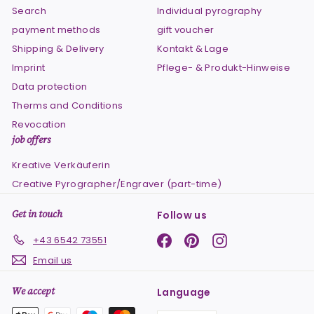
Search
Individual pyrography
payment methods
gift voucher
Shipping & Delivery
Kontakt & Lage
Imprint
Pflege- & Produkt-Hinweise
Data protection
Therms and Conditions
Revocation
job offers
Kreative Verkäuferin
Creative Pyrographer/Engraver (part-time)
Get in touch
Follow us
Facebook
Pinterest
Instagram
+43 6542 73551
Email us
We accept
Language