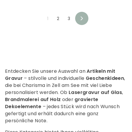
2
5
,
,
9
9
1
2
3
0
0
N
e
x
t
Entdecken Sie unsere Auswahl an
Artikeln mit
Gravur
– stilvolle und individuelle
Geschenkideen
,
die bei Charisma in Zell am See mit viel Liebe
personalisiert werden. Ob
Lasergravur auf Glas
,
Brandmalerei auf Holz
oder
gravierte
Dekoelemente
– jedes Stück wird nach Wunsch
gefertigt und erhält dadurch eine ganz
persönliche Note.