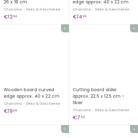
26 x 18 cm
edge approx. 40 x 22 cm
Charisma - Deko & Geschenke
Charisma - Deko & Geschenke
€
€
€12
€14
90
90
1
1
Add to cart
Add to cart
2
4
,
,
9
9
0
0
Wooden board curved
Cutting board alder
edge approx. 40 x 22 cm
approx. 22.5 x 12.5 cm -
Skier
Charisma - Deko & Geschenke
€
€19
Charisma - Deko & Geschenke
90
€
€7
1
90
7
9
Add to cart
Add to cart
,
,