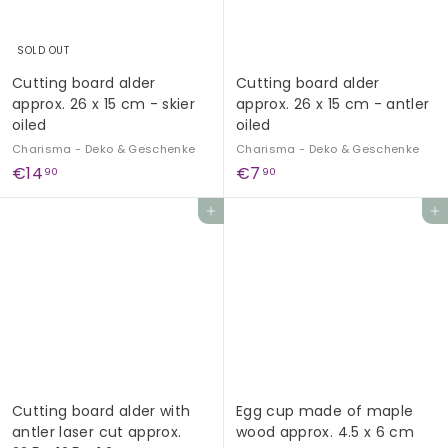
SOLD OUT
Cutting board alder
Cutting board alder
approx. 26 x 15 cm - skier
approx. 26 x 15 cm - antler
oiled
oiled
Charisma - Deko & Geschenke
Charisma - Deko & Geschenke
€
€
€14
€7
90
90
1
7
Add to cart
Add to cart
4
,
,
9
9
0
0
Cutting board alder with
Egg cup made of maple
antler laser cut approx.
wood approx. 4.5 x 6 cm