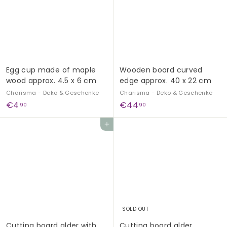
Egg cup made of maple
Wooden board curved
wood approx. 4.5 x 6 cm
edge approx. 40 x 22 cm
Charisma - Deko & Geschenke
Charisma - Deko & Geschenke
€
€
€4
€44
90
90
4
4
Add to cart
,
4
9
,
0
9
0
SOLD OUT
Cutting board alder with
Cutting board alder