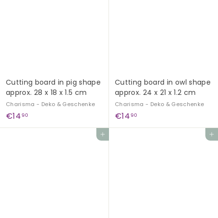
,
,
9
9
0
0
Cutting board in pig shape
Cutting board in owl shape
approx. 28 x 18 x 1.5 cm
approx. 24 x 21 x 1.2 cm
Charisma - Deko & Geschenke
Charisma - Deko & Geschenke
€
€
€14
€14
90
90
1
1
Add to cart
Add to cart
4
4
,
,
9
9
0
0