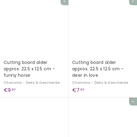
Add to cart
Add to cart
,
4
9
,
0
9
0
Cutting board alder
Cutting board alder
approx. 22.5 x 12.5 cm -
approx. 22.5 x 12.5 cm -
funny horse
deer in love
Charisma - Deko & Geschenke
Charisma - Deko & Geschenke
€
€
€9
€7
90
90
9
7
Add to cart
,
,
9
9
0
0