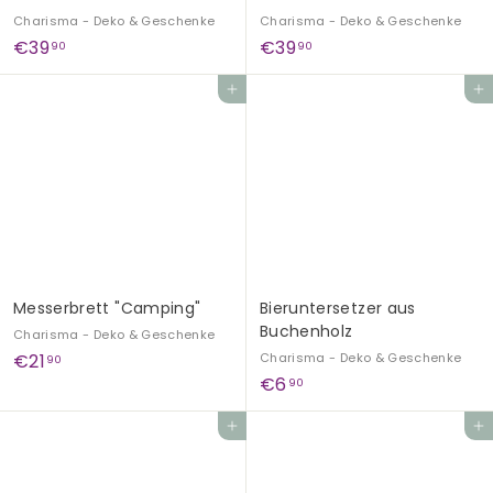
Charisma - Deko & Geschenke
Charisma - Deko & Geschenke
€
€
€39
€39
90
90
3
3
Add to cart
Add to cart
9
9
,
,
9
9
0
0
Messerbrett "Camping"
Bieruntersetzer aus
Buchenholz
Charisma - Deko & Geschenke
€
€21
Charisma - Deko & Geschenke
90
€
€6
2
90
6
1
Add to cart
Add to cart
,
,
9
9
0
0