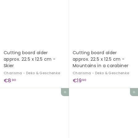
9
9
0
0
Cutting board alder
Cutting board alder
approx. 22.5 x 12.5 cm -
approx. 22.5 x 12.5 cm -
Skier
Mountains in a carabiner
Charisma - Deko & Geschenke
Charisma - Deko & Geschenke
€
€
€8
€19
90
90
8
1
Add to cart
Add to cart
,
9
9
,
0
9
0