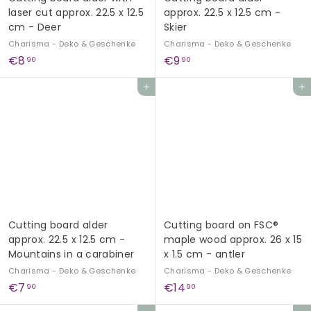
laser cut approx. 22.5 x 12.5
approx. 22.5 x 12.5 cm -
cm - Deer
Skier
Charisma - Deko & Geschenke
Charisma - Deko & Geschenke
€
€
€8
€9
90
90
8
9
Add to cart
Add to cart
,
,
9
9
0
0
Cutting board alder
Cutting board on FSC®
approx. 22.5 x 12.5 cm -
maple wood approx. 26 x 15
Mountains in a carabiner
x 1.5 cm - antler
Charisma - Deko & Geschenke
Charisma - Deko & Geschenke
€
€
€7
€14
90
90
7
1