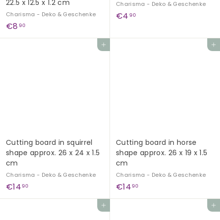
22.5 x 12.5 x 1.2 cm
Charisma - Deko & Geschenke
€
Charisma - Deko & Geschenke
€4
90
€
€8
4
90
8
,
Add to cart
Add to cart
,
9
9
0
0
Cutting board in squirrel
Cutting board in horse
shape approx. 26 x 24 x 1.5
shape approx. 26 x 19 x 1.5
cm
cm
Charisma - Deko & Geschenke
Charisma - Deko & Geschenke
€
€
€14
€14
90
90
1
1
Add to cart
Add to cart
4
4