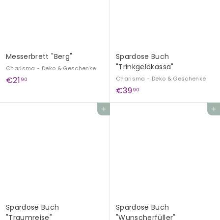
,
9
0
Messerbrett "Berg"
Spardose Buch
"Trinkgeldkassa"
Charisma - Deko & Geschenke
€
€21
Charisma - Deko & Geschenke
90
€
€39
2
90
3
1
Add to cart
Add to cart
9
,
,
9
9
0
0
Spardose Buch
Spardose Buch
"Traumreise"
"Wunscherfüller"