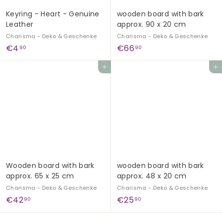
Keyring - Heart - Genuine
wooden board with bark
Leather
approx. 90 x 20 cm
Charisma - Deko & Geschenke
Charisma - Deko & Geschenke
€
€
€4
€66
90
90
4
6
Add to cart
Add to cart
,
6
9
,
0
9
0
Wooden board with bark
wooden board with bark
approx. 65 x 25 cm
approx. 48 x 20 cm
Charisma - Deko & Geschenke
Charisma - Deko & Geschenke
€
€
€42
€25
90
90
4
2