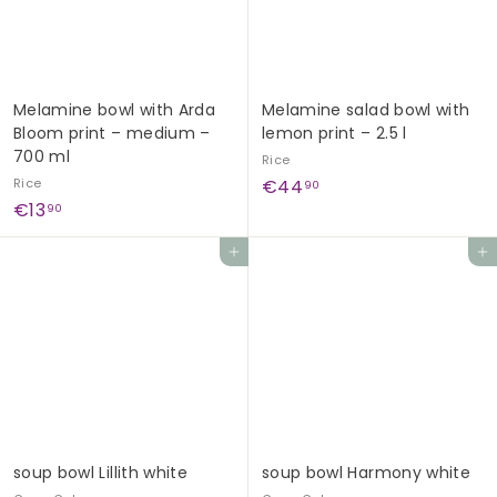
Melamine bowl with Arda
Melamine salad bowl with
Bloom print – medium –
lemon print – 2.5 l
700 ml
Rice
€
Rice
€44
90
€
€13
4
90
1
4
Add to cart
Add to cart
3
,
,
9
9
0
0
soup bowl Lillith white
soup bowl Harmony white