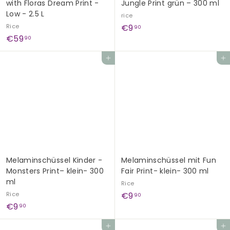
with Floras Dream Print -
Jungle Print grün – 300 ml
Low - 2.5 L
rice
€
Rice
€9
90
€
€59
9
90
5
,
Add to cart
Add to cart
9
9
,
0
9
0
Melaminschüssel Kinder -
Melaminschüssel mit Fun
Monsters Print– klein- 300
Fair Print- klein- 300 ml
ml
Rice
€
Rice
€9
90
€
€9
9
90
9
,
Add to cart
Add to cart