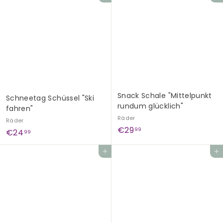
,
9
9
0
0
Snack Schale "Mittelpunkt
Schneetag Schüssel "Ski
rundum glücklich"
fahren"
Räder
Räder
€
€29
99
€
€24
99
2
2
9
Add to cart
Add to cart
4
,
,
9
9
9
9