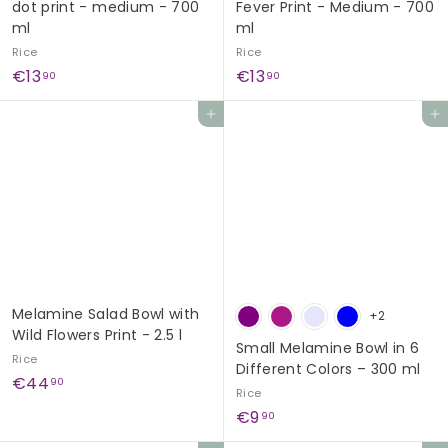
dot print - medium - 700
Fever Print - Medium - 700
ml
ml
Rice
Rice
€
€
€13
€13
90
90
1
1
Add to cart
Add to cart
3
3
,
,
9
9
0
0
Melamine Salad Bowl with
+2
Wild Flowers Print - 2.5 l
Small Melamine Bowl in 6
Rice
Different Colors – 300 ml
€
€44
90
Rice
4
€
€9
90
4
9