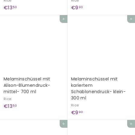
Rice
Rice
€
€
€13
€9
50
90
1
9
Add to cart
Add to cart
3
,
,
9
5
0
0
Melaminschüssel mit
Melaminschüssel mit
Alison-Blumendruck-
kariertem
mittel- 700 ml
Schablonendruck- klein-
300 ml
Rice
€
€13
Rice
50
€
€9
1
90
9
3
Add to cart
Add to cart
,
,
9
5