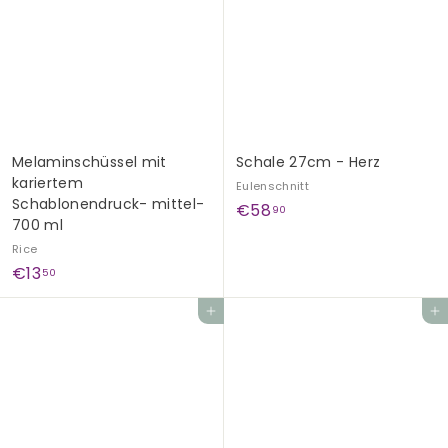
0
0
Melaminschüssel mit
Schale 27cm - Herz
kariertem
Eulenschnitt
Schablonendruck- mittel-
€
€58
90
700 ml
5
Rice
8
€
€13
50
,
1
9
Add to cart
Add to cart
3
0
,
5
0