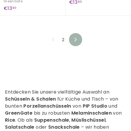
€
GreenGate
€13
90
€
€13
1
90
1
3
3
,
,
9
9
0
1
2
0
N
e
x
t
Entdecken Sie unsere vielfältige Auswahl an
Schüsseln & Schalen
für Küche und Tisch – von
bunten
Porzellanschüsseln
von
PIP Studio
und
GreenGate
bis zu robusten
Melaminschalen
von
Rice
. Ob als
Suppenschale
,
Müslischüssel
,
Salatschale
oder
Snackschale
– wir haben