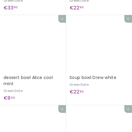
GreenGate
GreenGate
€
€
€33
€22
90
90
3
2
Add to cart
Add to cart
3
2
,
,
9
9
0
0
dessert bowl Alice cool
Soup bowl Drew white
mint
GreenGate
€
GreenGate
€22
90
€
€9
2
50
9
2
Add to cart
Add to cart
,
,
5
9
0
0