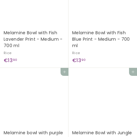
Melamine Bowl with Fish
Melamine Bowl with Fish
Lavender Print - Medium -
Blue Print - Medium - 700
700 ml
ml
Rice
Rice
€
€
€13
€13
90
90
1
1
Add to cart
Add to cart
3
3
,
,
9
9
0
0
Melamine bowl with purple
Melamine Bowl with Jungle