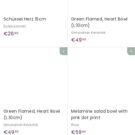
Schüssel Herz 15cm
Green Flamed, Heart Bowl
(L:10cm)
Eulenschnitt
€
€26
Gmundner Keramik
90
€
€49
2
90
4
6
Add to cart
Add to cart
9
,
,
9
9
0
0
Green Flamed, Heart Bowl
Melamine salad bowl with
(L:10cm)
pink dot print
Gmundner Keramik
Rice
€
€
€49
€59
90
90