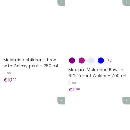
,
Add to cart
Add to cart
,
9
9
0
0
Melamine children's bowl
+2
with Galaxy print - 250 ml
Medium Melamine Bowl in
Rice
6 Different Colors – 700 ml
€
€10
50
Rice
1
€
€11
90
0
1
,
Add to cart
Add to cart
1
5
,
0
9
0