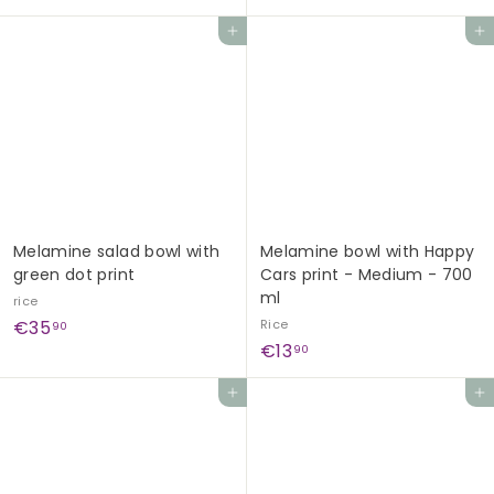
4
5
Add to cart
Add to cart
9
9
,
,
9
9
0
0
Melamine salad bowl with
Melamine bowl with Happy
green dot print
Cars print - Medium - 700
ml
rice
€
€35
Rice
90
€
€13
3
90
1
5
Add to cart
Add to cart
3
,
,
9
9
0
0