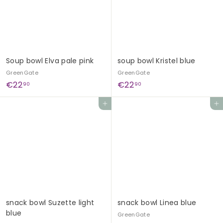
Soup bowl Elva pale pink
soup bowl Kristel blue
GreenGate
GreenGate
€
€
€22
€22
90
90
2
2
Add to cart
Add to cart
2
2
,
,
9
9
0
0
snack bowl Suzette light
snack bowl Linea blue
blue
GreenGate