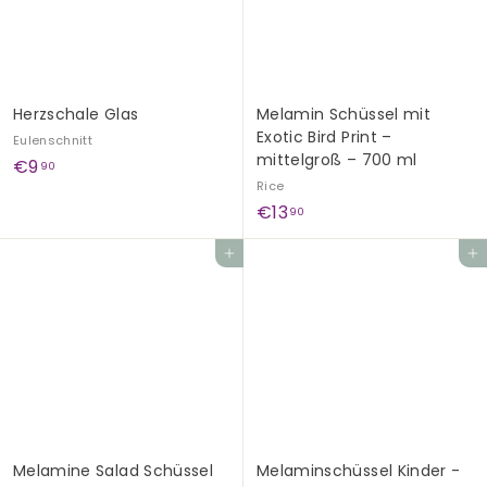
G
e
s
c
Herzschale Glas
Melamin Schüssel mit
h
Exotic Bird Print –
Eulenschnitt
e
mittelgroß – 700 ml
€
€9
90
n
Rice
9
k
€
€13
90
,
1
e
9
Add to cart
Add to cart
3
0
,
9
0
Melamine Salad Schüssel
Melaminschüssel Kinder -