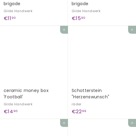
brigade
brigade
Gilde Handwerk
Gilde Handwerk
€
€
€11
€15
90
90
1
1
Add to cart
Add to cart
1
5
,
,
9
9
0
0
ceramic money box
Schotterstein
'Football'
"Herzenswunsch"
Gilde Handwerk
räder
€
€
€14
€22
90
99
1
2
Add to cart
Add to cart
4
2
,
,