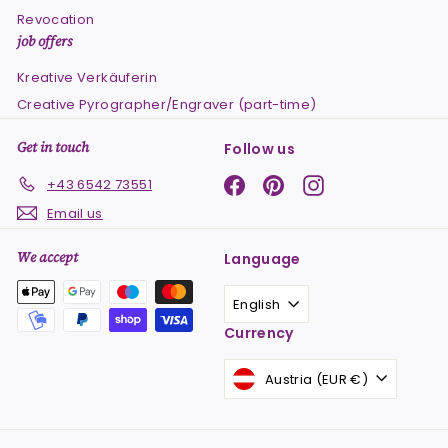
Revocation
job offers
Kreative Verkäuferin
Creative Pyrographer/Engraver (part-time)
Get in touch
Follow us
Facebook
Pinterest
Instagram
+43 6542 73551
Email us
We accept
Language
English
Currency
Austria (EUR €)