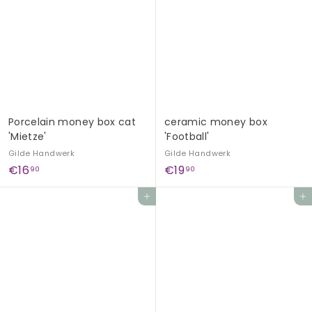
,
9
9
0
0
Porcelain money box cat
ceramic money box
'Mietze'
'Football'
Gilde Handwerk
Gilde Handwerk
€
€
€16
€19
90
90
1
1
Add to cart
Add to cart
6
9
,
,
9
9
0
0