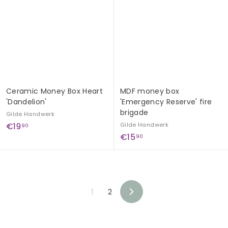
,
,
9
9
0
0
Ceramic Money Box Heart
MDF money box
'Dandelion'
'Emergency Reserve' fire
brigade
Gilde Handwerk
€
€19
Gilde Handwerk
90
€
€15
1
90
1
9
5
,
,
9
9
0
1
2
0
N
e
x
t