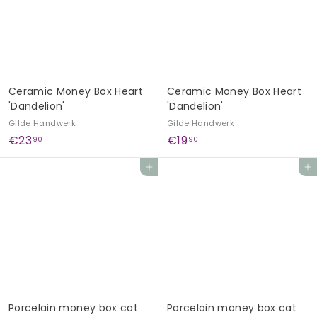
0
0
Ceramic Money Box Heart
Ceramic Money Box Heart
'Dandelion'
'Dandelion'
Gilde Handwerk
Gilde Handwerk
€
€
€23
€19
90
90
2
1
Add to cart
Add to cart
3
9
,
,
9
9
0
0
Porcelain money box cat
Porcelain money box cat