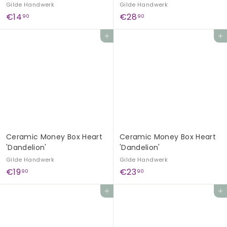
Gilde Handwerk
Gilde Handwerk
€
€
€14
€28
90
90
1
2
Add to cart
Add to cart
4
8
,
,
9
9
0
0
Ceramic Money Box Heart
Ceramic Money Box Heart
'Dandelion'
'Dandelion'
Gilde Handwerk
Gilde Handwerk
€
€
€19
€23
90
90
1
2
Add to cart
Add to cart
9
3
,
,
9
9