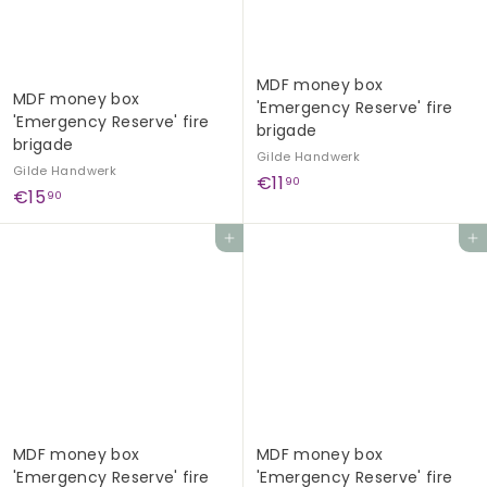
MDF money box
MDF money box
'Emergency Reserve' fire
'Emergency Reserve' fire
brigade
brigade
Gilde Handwerk
Gilde Handwerk
€
€11
90
€
€15
90
1
1
1
Add to cart
Add to cart
5
,
,
9
9
0
0
MDF money box
MDF money box
'Emergency Reserve' fire
'Emergency Reserve' fire