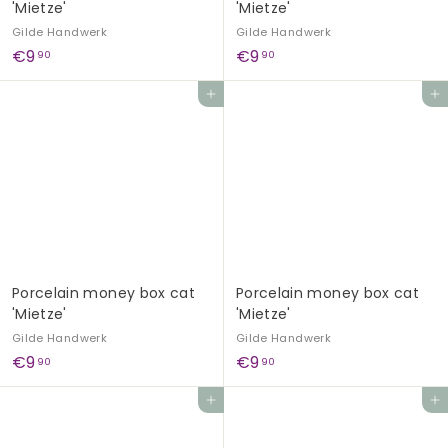
'Mietze'
'Mietze'
Gilde Handwerk
Gilde Handwerk
€
€
€9
€9
90
90
9
9
Add to cart
Add to cart
,
,
9
9
0
0
Porcelain money box cat
Porcelain money box cat
'Mietze'
'Mietze'
Gilde Handwerk
Gilde Handwerk
€
€
€9
€9
90
90
9
9
Add to cart
Add to cart
,
,
9
9