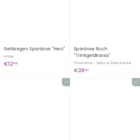
9
9
0
9
Geldsegen Spardose "Herz"
Spardose Buch
"Trinkgeldkassa"
räder
€
€12
Charisma - Deko & Geschenke
99
€
€39
1
90
3
2
Add to cart
Add to cart
9
,
,
9
9
9
0