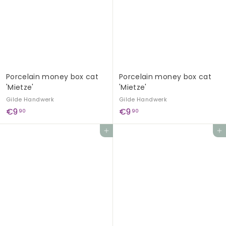
0
0
Porcelain money box cat
Porcelain money box cat
'Mietze'
'Mietze'
Gilde Handwerk
Gilde Handwerk
€
€
€9
€9
90
90
9
9
Add to cart
Add to cart
,
,
9
9
0
0