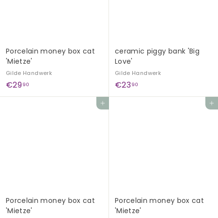
G
e
s
c
Porcelain money box cat
ceramic piggy bank 'Big
h
'Mietze'
Love'
e
Gilde Handwerk
Gilde Handwerk
n
€
€
€29
€23
90
90
k
2
2
Add to cart
Add to cart
e
9
3
,
,
9
9
0
0
Porcelain money box cat
Porcelain money box cat
'Mietze'
'Mietze'