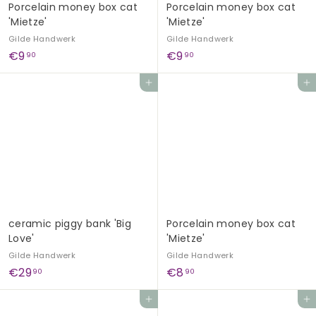
Porcelain money box cat
Porcelain money box cat
'Mietze'
'Mietze'
Gilde Handwerk
Gilde Handwerk
€
€
€9
€9
90
90
9
9
Add to cart
Add to cart
,
,
9
9
0
0
ceramic piggy bank 'Big
Porcelain money box cat
Love'
'Mietze'
Gilde Handwerk
Gilde Handwerk
€
€
€29
€8
90
90
2
8
Add to cart
Add to cart
9
,