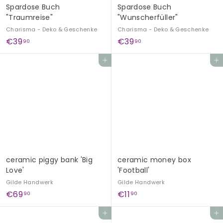
Spardose Buch
Spardose Buch
"Traumreise"
"Wunscherfüller"
Charisma - Deko & Geschenke
Charisma - Deko & Geschenke
€
€
€39
€39
90
90
3
3
Add to cart
Add to cart
9
9
,
,
9
9
0
0
ceramic piggy bank 'Big
ceramic money box
Love'
'Football'
Gilde Handwerk
Gilde Handwerk
€
€
€69
€11
90
90
6
1
Add to cart
Add to cart
9
1