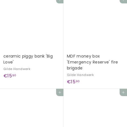
Add to cart
Add to cart
6
6
,
,
9
9
0
0
ceramic piggy bank 'Big
MDF money box
Love'
'Emergency Reserve' fire
brigade
Gilde Handwerk
€
€15
Gilde Handwerk
90
€
€15
1
90
1
5
Add to cart
Add to cart
5
,
,
9
9
0
0