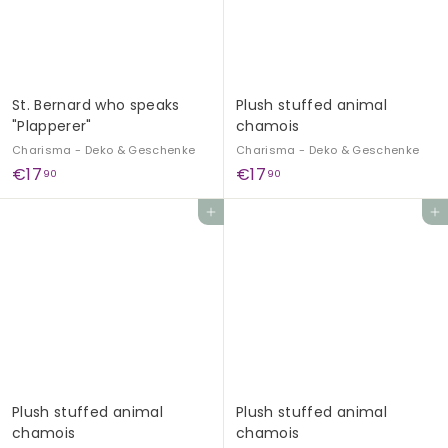
G
e
s
c
St. Bernard who speaks
Plush stuffed animal
h
"Plapperer"
chamois
e
Charisma - Deko & Geschenke
Charisma - Deko & Geschenke
n
€
€
€17
€17
90
90
k
1
1
Add to cart
Add to cart
e
7
7
,
,
9
9
0
0
Plush stuffed animal
Plush stuffed animal
chamois
chamois