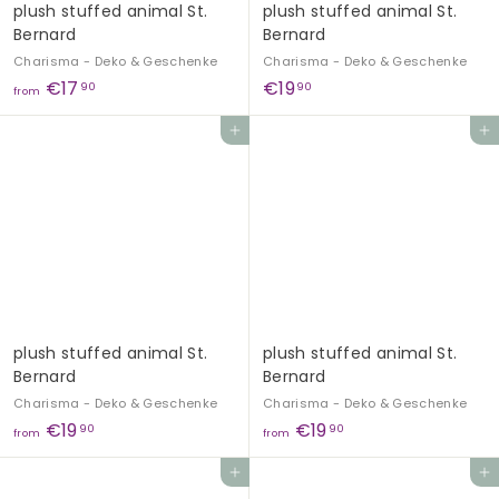
plush stuffed animal St.
plush stuffed animal St.
Bernard
Bernard
Charisma - Deko & Geschenke
Charisma - Deko & Geschenke
f
€
€17
€19
90
90
from
r
1
Add to cart
Add to cart
o
9
m
,
€
9
1
0
7
,
9
0
plush stuffed animal St.
plush stuffed animal St.
Bernard
Bernard
Charisma - Deko & Geschenke
Charisma - Deko & Geschenke
f
f
€19
€19
90
90
from
from
r
r
Add to cart
Add to cart
o
o