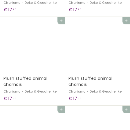
Charisma - Deko & Geschenke
Charisma - Deko & Geschenke
€
€
€17
€17
90
90
1
1
Add to cart
Add to cart
7
7
,
,
9
9
0
0
Plush stuffed animal
Plush stuffed animal
chamois
chamois
Charisma - Deko & Geschenke
Charisma - Deko & Geschenke
€
€
€17
€17
90
90
1
1
Add to cart
Add to cart
7
7
,
,
9
9