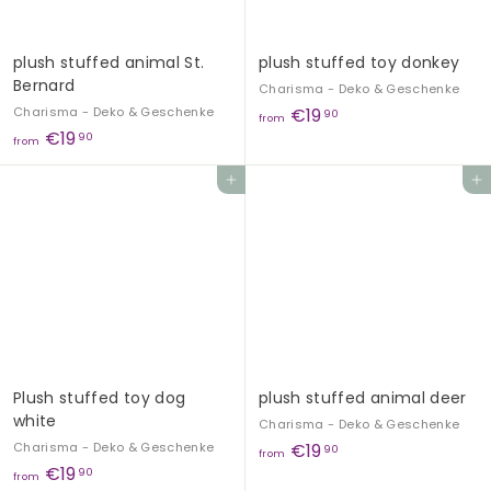
plush stuffed animal St.
plush stuffed toy donkey
Bernard
Charisma - Deko & Geschenke
f
Charisma - Deko & Geschenke
€19
90
from
f
€19
r
90
from
r
o
Add to cart
Add to cart
o
m
m
€
€
1
1
9
9
,
,
9
9
0
0
Plush stuffed toy dog ​​
plush stuffed animal deer
white
Charisma - Deko & Geschenke
f
Charisma - Deko & Geschenke
€19
90
from
f
€19
r
90
from