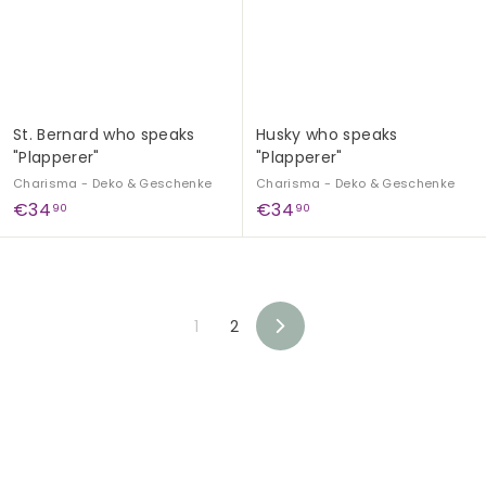
0
0
St. Bernard who speaks
Husky who speaks
"Plapperer"
"Plapperer"
Charisma - Deko & Geschenke
Charisma - Deko & Geschenke
€
€
€34
€34
90
90
3
3
4
4
,
,
9
9
1
2
0
0
N
e
x
t