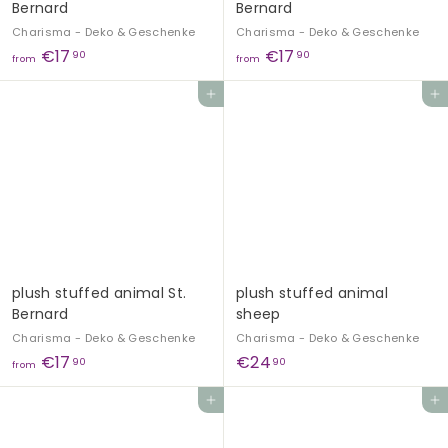
Bernard
Bernard
Charisma - Deko & Geschenke
Charisma - Deko & Geschenke
f
f
€17
€17
90
90
from
from
r
r
Add to cart
Add to cart
o
o
m
m
€
€
1
1
7
7
,
,
9
9
0
0
plush stuffed animal St.
plush stuffed animal
Bernard
sheep
Charisma - Deko & Geschenke
Charisma - Deko & Geschenke
f
€
€17
€24
90
90
from
r
2
Add to cart
Add to cart
o
4
m
,