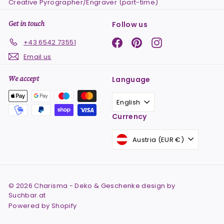
Creative Pyrographer/Engraver (part-time)
Get in touch
Follow us
Facebook
Pinterest
Instagram
+43 6542 73551
Email us
We accept
Language
English
Currency
Austria (EUR €)
© 2026 Charisma - Deko & Geschenke design by
Suchbar.at
Powered by Shopify