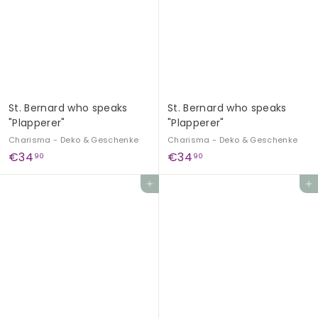
€
9
1
0
7
,
9
0
St. Bernard who speaks
St. Bernard who speaks
"Plapperer"
"Plapperer"
Charisma - Deko & Geschenke
Charisma - Deko & Geschenke
€
€
€34
€34
90
90
3
3
Add to cart
Add to cart
4
4
,
,
9
9
0
0