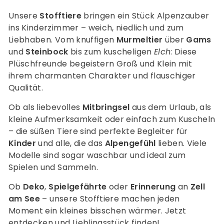
Unsere
Stofftiere
bringen ein Stück Alpenzauber
ins Kinderzimmer – weich, niedlich und zum
Liebhaben. Vom knuffigen
Murmeltier
über
Gams
und
Steinbock
bis zum kuscheligen
Elch
: Diese
Plüschfreunde begeistern Groß und Klein mit
ihrem charmanten Charakter und flauschiger
Qualität.
Ob als liebevolles
Mitbringsel
aus dem Urlaub, als
kleine Aufmerksamkeit oder einfach zum Kuscheln
– die süßen Tiere sind perfekte Begleiter für
Kinder
und alle, die das
Alpengefühl
lieben. Viele
Modelle sind sogar waschbar und ideal zum
Spielen und Sammeln.
Ob
Deko
,
Spielgefährte
oder
Erinnerung
an
Zell
am See
– unsere Stofftiere machen jeden
Moment ein kleines bisschen wärmer. Jetzt
entdecken und Lieblingsstück finden!