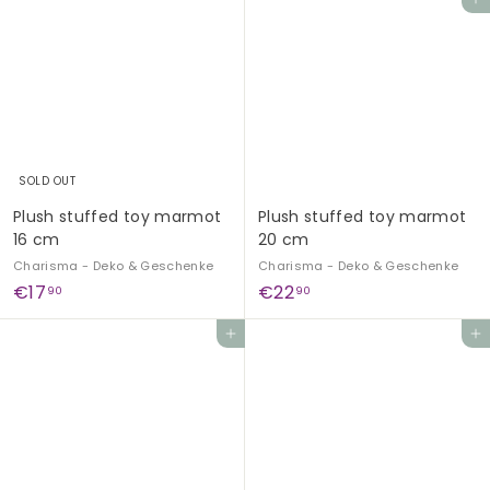
Add to cart
o
o
m
m
€
€
1
1
9
9
,
,
9
9
SOLD OUT
0
0
Plush stuffed toy marmot
Plush stuffed toy marmot
16 cm
20 cm
Charisma - Deko & Geschenke
Charisma - Deko & Geschenke
€
€
€17
€22
90
90
1
2
Add to cart
Add to cart
7
2
,
,
9
9
0
0