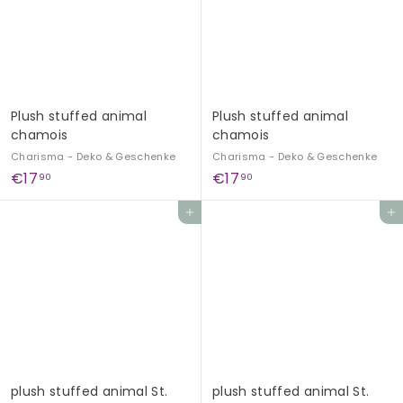
0
0
Plush stuffed animal
Plush stuffed animal
chamois
chamois
Charisma - Deko & Geschenke
Charisma - Deko & Geschenke
€
€
€17
€17
90
90
1
1
Add to cart
Add to cart
7
7
,
,
9
9
0
0
plush stuffed animal St.
plush stuffed animal St.