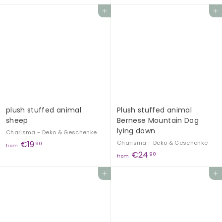
r
o
Add to cart
Add to cart
o
m
m
€
€
1
1
9
9
,
,
9
9
0
0
plush stuffed animal
Plush stuffed animal
sheep
Bernese Mountain Dog
lying down
Charisma - Deko & Geschenke
f
€19
Charisma - Deko & Geschenke
90
from
f
€24
r
90
from
r
o
Add to cart
Add to cart
o
m
m
€
€
1
2
9