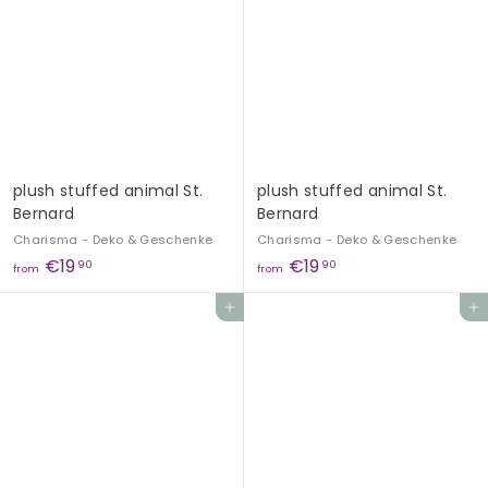
m
m
€
€
1
1
9
9
,
,
9
9
0
0
plush stuffed animal St.
plush stuffed animal St.
Bernard
Bernard
Charisma - Deko & Geschenke
Charisma - Deko & Geschenke
f
f
€19
€19
90
90
from
from
r
r
Add to cart
Add to cart
o
o
m
m
€
€
1
1
9
9
,
,
9
9