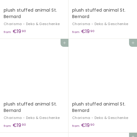
0
0
plush stuffed animal St.
plush stuffed animal St.
Bernard
Bernard
Charisma - Deko & Geschenke
Charisma - Deko & Geschenke
f
f
€19
€19
90
90
from
from
r
r
Add to cart
Add to cart
o
o
m
m
€
€
1
1
9
9
,
,
9
9
0
0
plush stuffed animal St.
plush stuffed animal St.
Bernard
Bernard
Charisma - Deko & Geschenke
Charisma - Deko & Geschenke
f
f
€19
€19
90
90
from
from
r
r