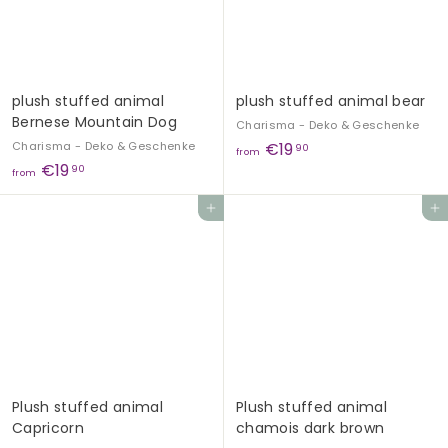
4
,
,
9
9
0
0
plush stuffed animal
plush stuffed animal bear
Bernese Mountain Dog
Charisma - Deko & Geschenke
f
Charisma - Deko & Geschenke
€19
90
from
f
€19
r
90
from
r
o
Add to cart
Add to cart
o
m
m
€
€
1
1
9
9
,
,
9
9
0
0
Plush stuffed animal
Plush stuffed animal
Capricorn
chamois dark brown