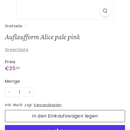
G
e
s
c
Startseite
/
h
Auflaufform Alice pale pink
e
n
GreenGate
k
Preis
e
Normaler
€35,00
€35
00
Preis
Menge
−
+
inkl. MwSt. zzgl.
Versandkosten
In den Einkaufswagen legen