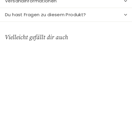
Versandinformationen
Du hast Fragen zu diesem Produkt?
Vielleicht gefällt dir auch
In den Einkaufswagen legen
Auflaufform Alice pale
pink
GreenGate
€
€35
00
3