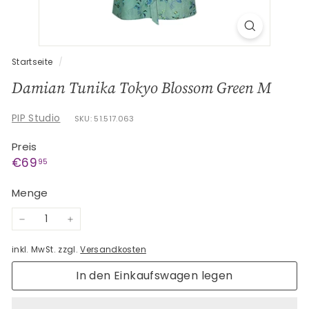
G
e
s
c
Startseite
/
h
Damian Tunika Tokyo Blossom Green M
e
n
PIP Studio
SKU: 51.517.063
k
Preis
e
Normaler
€69,95
€69
95
Preis
Menge
−
+
inkl. MwSt. zzgl.
Versandkosten
In den Einkaufswagen legen