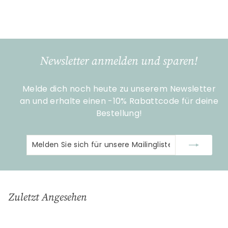
€
€69
95
6
9
,
9
Newsletter anmelden und sparen!
5
Melde dich noch heute zu unserem Newsletter
an und erhalte einen -10% Rabattcode für deine
Bestellung!
Melden
Abonnieren
Sie
sich
für
unsere
Zuletzt Angesehen
Mailingliste
an