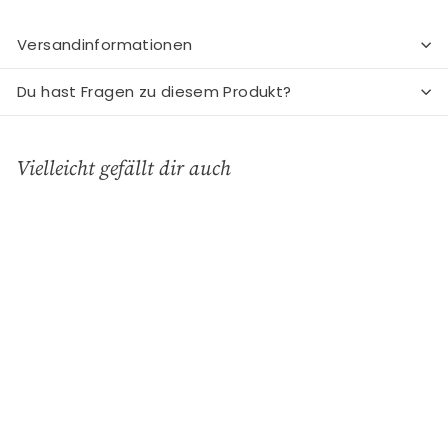
Versandinformationen
Du hast Fragen zu diesem Produkt?
Vielleicht gefällt dir auch
In den Einkaufswagen legen
Damian Tunika Tokyo
Blossom Green M
PIP Studio