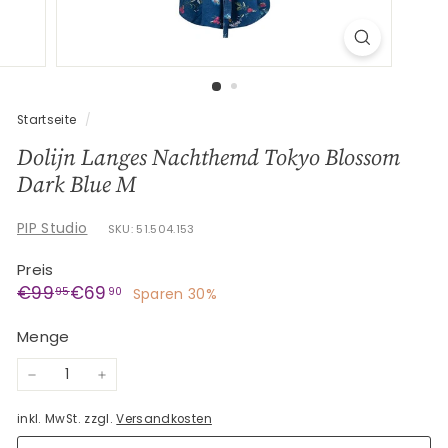
G
e
s
c
h
Startseite
/
e
Dolijn Langes Nachthemd Tokyo Blossom
n
Dark Blue M
k
e
PIP Studio
SKU: 51.504.153
Preis
Normaler
Sonderpreis
€99,95
€69,90
€99
€69
95
90
Sparen 30%
Preis
Menge
−
+
inkl. MwSt. zzgl.
Versandkosten