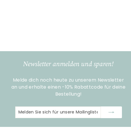
Nachthemd Tokyo
Blossom Dark Blue M
PIP Studio
S
€
N
€69
€
90
€99
95
o
o
9
6
Sparen 30%
9
n
r
9
,
d
m
,
9
e
a
5
9
r
l
0
p
e
Newsletter anmelden und sparen!
r
r
e
P
Melde dich noch heute zu unserem Newsletter
i
r
s
an und erhalte einen -10% Rabattcode für deine
e
i
Bestellung!
s
Melden
Abonnieren
Sie
sich
für