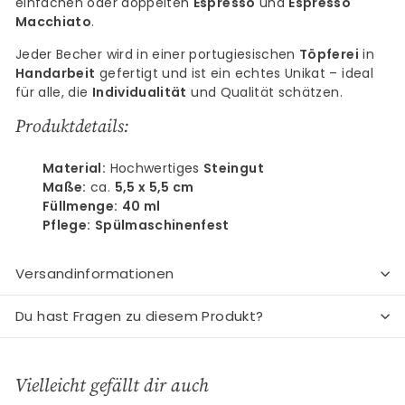
einfachen oder doppelten
Espresso
und
Espresso
Macchiato
.
Jeder Becher wird in einer portugiesischen
Töpferei
in
Handarbeit
gefertigt und ist ein echtes Unikat – ideal
für alle, die
Individualität
und Qualität schätzen.
Produktdetails:
Material:
Hochwertiges
Steingut
Maße:
ca.
5,5 x 5,5 cm
Füllmenge:
40 ml
Pflege:
Spülmaschinenfest
Versandinformationen
Du hast Fragen zu diesem Produkt?
Vielleicht gefällt dir auch