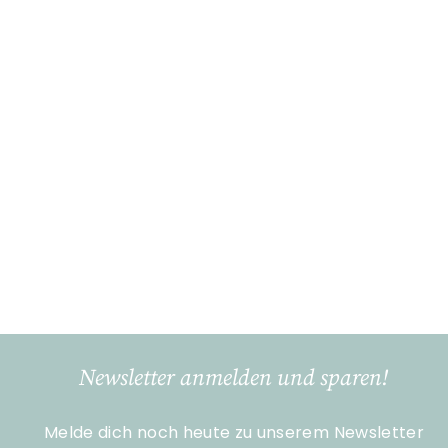
In den Einkaufswagen legen
Espresso Becher -
Mama
Eulenschnitt
€
€13
90
1
3
,
9
Newsletter anmelden und sparen!
0
Melde dich noch heute zu unserem Newsletter