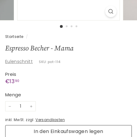
G
e
s
c
h
Startseite
/
e
Espresso Becher - Mama
n
k
Eulenschnitt
SKU: pot-114
e
Preis
Normaler
€13,90
€13
90
Preis
Menge
−
+
inkl. MwSt. zzgl.
Versandkosten
In den Einkaufswagen legen