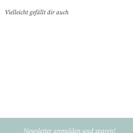
Vielleicht gefällt dir auch
In den Einkaufswagen legen
Aluminium
Serviettenring 'Geweih'
Gilde Handwerk
€
€12
90
1
2
,
9
Newsletter anmelden und sparen!