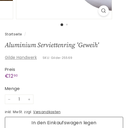
G
e
s
c
h
Startseite
/
e
Aluminium Serviettenring 'Geweih'
n
k
Gilde Handwerk
SKU: Gilde-25569
e
Preis
Normaler
€12,90
€12
90
Preis
Menge
−
+
inkl. MwSt. zzgl.
Versandkosten
In den Einkaufswagen legen