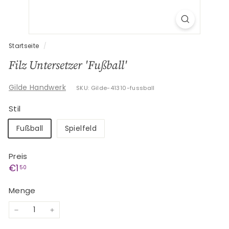
G
e
s
c
Startseite
/
h
Filz Untersetzer 'Fußball'
e
n
Gilde Handwerk
SKU: Gilde-41310-fussball
k
Stil
e
Fußball
Spielfeld
Preis
Normaler
€1,50
€1
50
Preis
Menge
−
+