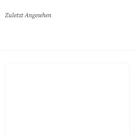
für
unsere
Zuletzt Angesehen
Mailingliste
an