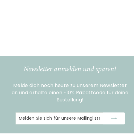
Filz Untersetzer 'Fußball'
Gilde Handwerk
€
€1
50
1
,
5
0
Newsletter anmelden und sparen!
Melde dich noch heute zu unserem Newsletter
an und erhalte einen -10% Rabattcode für deine
Bestellung!
Melden
Abonnieren
Sie
sich