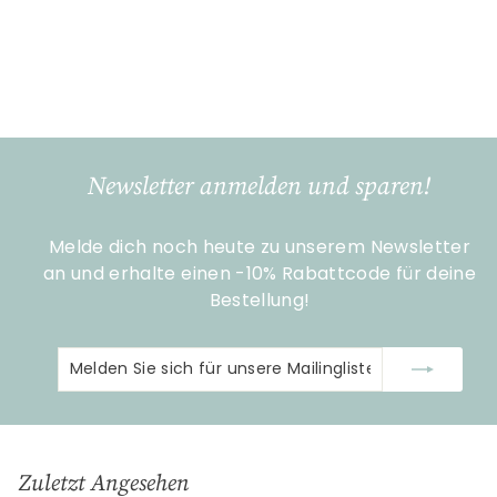
'Schlagworte'
Gilde Handwerk
€
€16
90
1
6
,
9
Newsletter anmelden und sparen!
0
Melde dich noch heute zu unserem Newsletter
an und erhalte einen -10% Rabattcode für deine
Bestellung!
Melden
Abonnieren
Sie
sich
für
unsere
Zuletzt Angesehen
Mailingliste