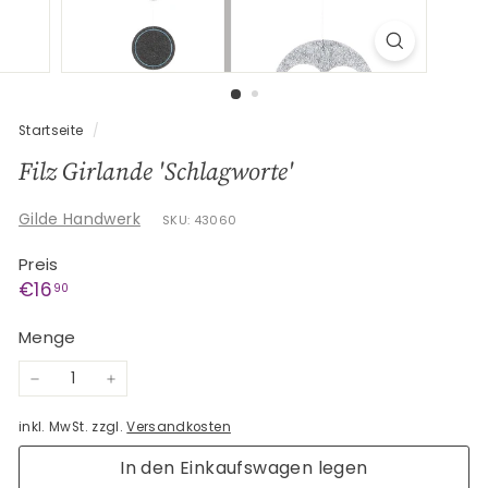
G
e
s
c
h
Startseite
/
e
Filz Girlande 'Schlagworte'
n
k
Gilde Handwerk
SKU: 43060
e
Preis
Normaler
€16,90
€16
90
Preis
Menge
−
+
inkl. MwSt. zzgl.
Versandkosten
In den Einkaufswagen legen