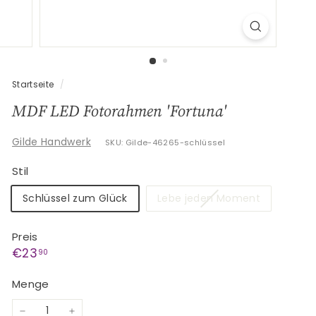
G
e
s
c
h
Startseite
/
e
MDF LED Fotorahmen 'Fortuna'
n
k
Gilde Handwerk
SKU: Gilde-46265-schlüssel
e
Stil
Variante
Schlüssel zum Glück
Lebe jeden Moment
ausverkauf
oder
Preis
nicht
Normaler
€23,90
€23
90
verfügbar
Preis
Menge