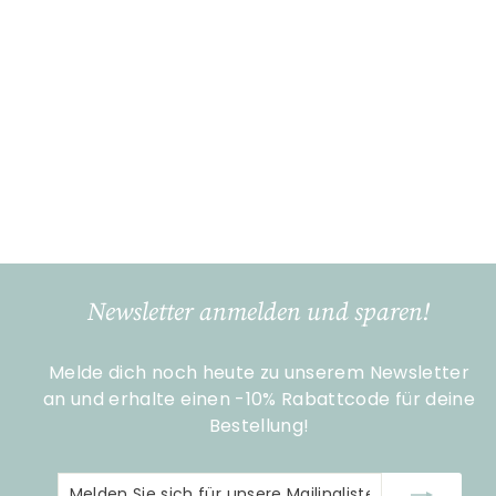
MDF LED Fotorahmen
'Fortuna'
Gilde Handwerk
€
€23
90
2
3
,
9
Newsletter anmelden und sparen!
0
Melde dich noch heute zu unserem Newsletter
an und erhalte einen -10% Rabattcode für deine
Bestellung!
Melden
Abonnieren