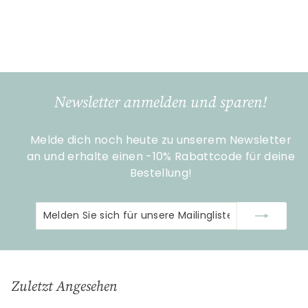
Gilde Handwerk
€
€14
90
1
4
,
9
Newsletter anmelden und sparen!
0
Melde dich noch heute zu unserem Newsletter
an und erhalte einen -10% Rabattcode für deine
Bestellung!
Melden
Abonnieren
Sie
sich
für
unsere
Zuletzt Angesehen
Mailingliste
an