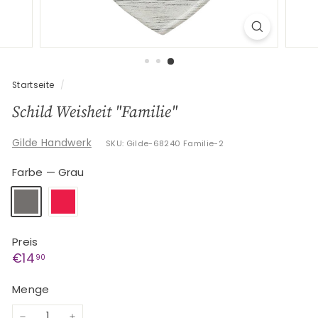
G
e
s
c
h
Startseite
/
e
Schild Weisheit "Familie"
n
k
Gilde Handwerk
SKU: Gilde-68240 Familie-2
e
Farbe
—
Grau
Preis
Normaler
€14,90
€14
90
Preis
Menge