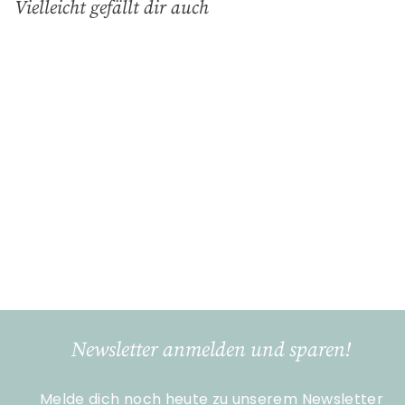
Vielleicht gefällt dir auch
In den Einkaufswagen legen
Metall Schild 'Heimat'
Gilde Handwerk
€
€13
90
1
3
,
9
Newsletter anmelden und sparen!
0
Melde dich noch heute zu unserem Newsletter