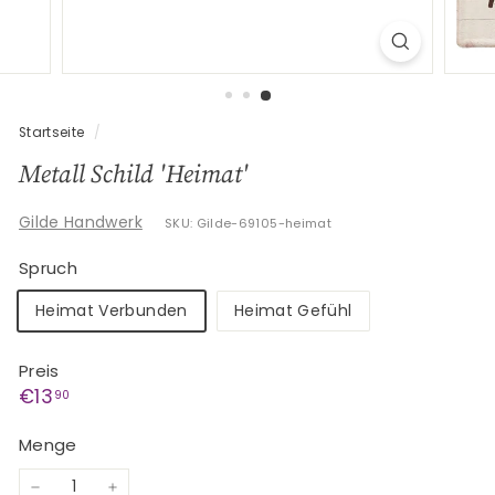
G
e
s
c
h
Startseite
/
e
Metall Schild 'Heimat'
n
k
Gilde Handwerk
SKU: Gilde-69105-heimat
e
Spruch
Heimat Verbunden
Heimat Gefühl
Preis
Normaler
€13,90
€13
90
Preis
Menge