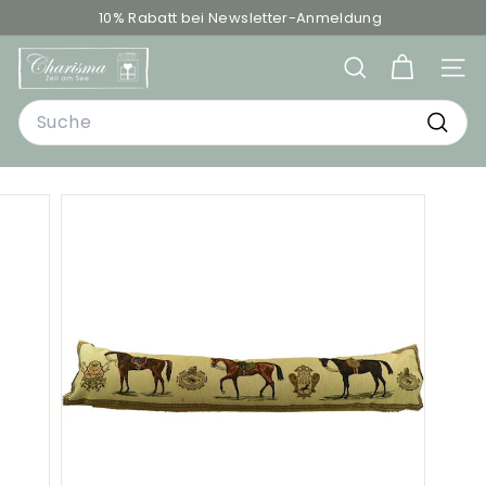
Direkt
10% Rabatt bei Newsletter-Anmeldung
zum
Pause
C
Inhalt
Diashow
SUCHE
SEIT
h
Search
a
r
Such
i
s
m
a
-
D
e
k
o
&