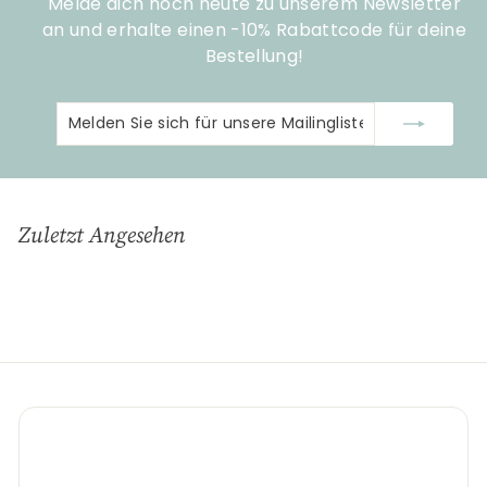
Melde dich noch heute zu unserem Newsletter
an und erhalte einen -10% Rabattcode für deine
Bestellung!
Melden
Abonnieren
Sie
sich
für
unsere
Zuletzt Angesehen
Mailingliste
an