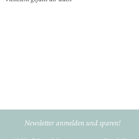
In den Einkaufswagen legen
Grauer Hirsch,
Kaffeetasse Cup (0,19L)
Gmundner Keramik
€
€40
90
4
0
,
9
Newsletter anmelden und sparen!
0