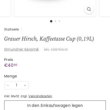
G
e
s
c
h
Startseite
/
e
Grauer Hirsch, Kaffeetasse Cup (0,19L)
n
k
Gmundner Keramik
SKU: 0319TKGL10
e
Preis
Normaler
€40,90
€40
90
Preis
Menge
−
+
inkl. MwSt. zzgl.
Versandkosten
In den Einkaufswagen legen