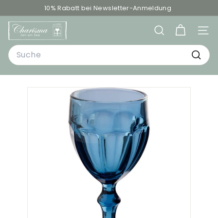
Direkt
10% Rabatt bei Newsletter-Anmeldung
zum
Pause
C
Inhalt
Diashow
SUCHE
SEIT
h
Search
a
r
Such
i
s
m
a
-
D
e
k
o
&