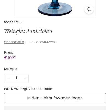
G
e
s
c
Startseite
/
h
Weinglas dunkelblau
e
n
GreenGate
SKU: GLAWINN2206
k
Preis
e
Normaler
€10,90
€10
90
Preis
Menge
−
+
inkl. MwSt. zzgl.
Versandkosten
In den Einkaufswagen legen