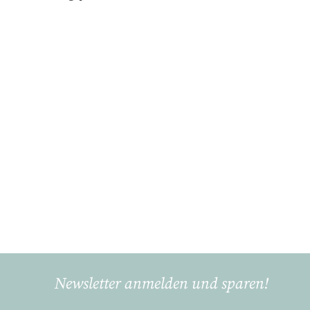
In den Einkaufswagen legen
Grüner Hirsch,
Suppenteller Gourmet
(Ø 24cm)
Gmundner Keramik
€
€46
90
4
6
,
9
Newsletter anmelden und sparen!
0