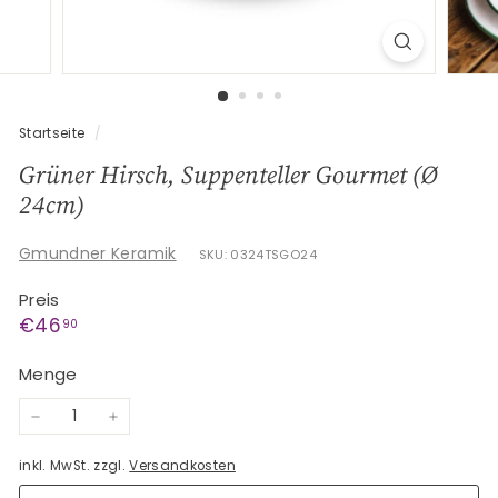
G
e
s
c
h
Startseite
/
e
Grüner Hirsch, Suppenteller Gourmet (Ø
n
24cm)
k
e
Gmundner Keramik
SKU: 0324TSGO24
Preis
Normaler
€46,90
€46
90
Preis
Menge
−
+
inkl. MwSt. zzgl.
Versandkosten