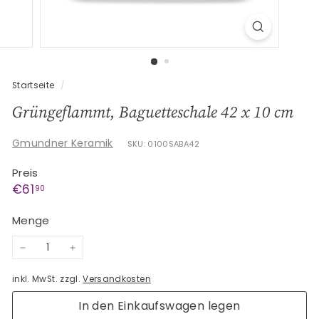
G
e
s
c
h
Startseite
/
e
Grüngeflammt, Baguetteschale 42 x 10 cm
n
k
Gmundner Keramik
SKU: 0100SABA42
e
Preis
Normaler
€61,90
€61
90
Preis
Menge
−
+
inkl. MwSt. zzgl.
Versandkosten
In den Einkaufswagen legen