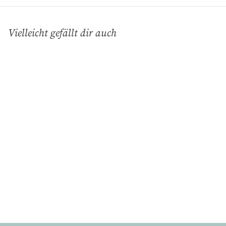
Vielleicht gefällt dir auch
In den Einkaufswagen legen
Grüngeflammt,
Baguetteschale 42 x 10
cm
Gmundner Keramik
€
€61
90
6
1
,