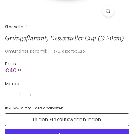
G
e
s
c
Startseite
/
h
Grüngeflammt, Dessertteller Cup (Ø 20cm)
e
n
Gmundner Keramik
SKU: 0100TDCU20
k
Preis
e
Normaler
€40,90
€40
90
Preis
Menge
−
+
inkl. MwSt. zzgl.
Versandkosten
In den Einkaufswagen legen