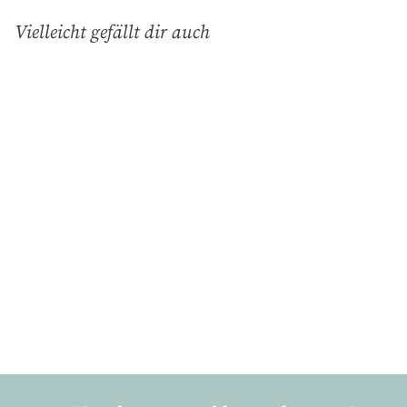
Vielleicht gefällt dir auch
In den Einkaufswagen legen
Grüngeflammt,
Dessertteller Cup (Ø
20cm)
Gmundner Keramik
€
€40
90
4
0
,
9