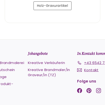
Holz-Gravurartikel
Jobangebote
In Kontakt kom
e Brandmalerei
Kreative Verkäuferin
+43 6542 7
utschein
Kreative Brandmaler/in
Kontakt
Graveur/in (TZ)
Lage
Folge uns
rodukt-
Facebook
Pintere
In