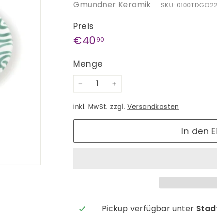
Gmundner Keramik
SKU: 0100TDGO2
Preis
Normaler
€40,90
€40
90
Preis
Menge
−
+
inkl. MwSt. zzgl.
Versandkosten
In den 
Pickup verfügbar unter
Stadt