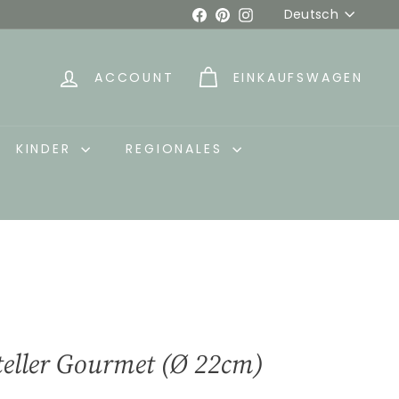
Sprache
Facebook
Pinterest
Instagram
Deutsch
ACCOUNT
EINKAUFSWAGEN
KINDER
REGIONALES
eller Gourmet (Ø 22cm)