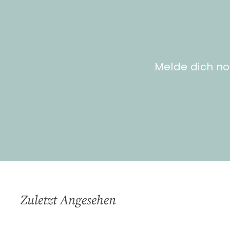
9
g
0
e
n
Melde dich no
Zuletzt Angesehen