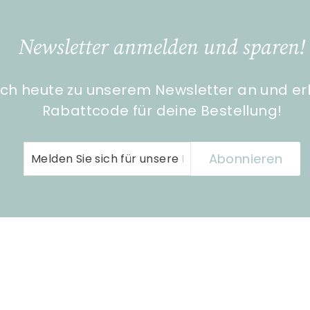
Newsletter anmelden und sparen!
ch heute zu unserem Newsletter an und er
Rabattcode für deine Bestellung!
Melden
Abonnieren
Abonnieren
Sie
sich
für
unsere
Mailingliste
an