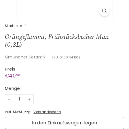
G
e
s
c
Startseite
/
h
Grüngeflammt, Frühstücksbecher Max
e
(0,3L)
n
k
Gmundner Keramik
SKU: 0100TAFR09
e
Preis
Normaler
€40,90
€40
90
Preis
Menge
−
+
inkl. MwSt. zzgl.
Versandkosten
In den Einkaufswagen legen