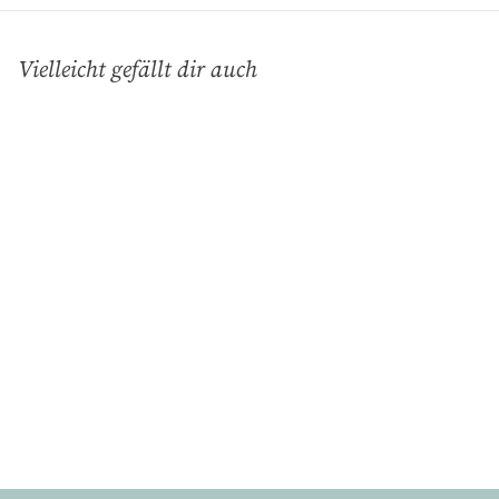
Vielleicht gefällt dir auch
In den Einkaufswagen legen
Grüngeflammt,
Frühstücksbecher Max
(0,3L)
Gmundner Keramik
€
€40
90
4
0
,