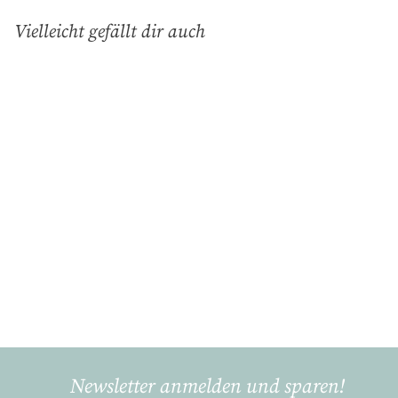
Vielleicht gefällt dir auch
In den Einkaufswagen legen
Grüngeflammt,
Stollenplatte 42 x 16 cm
Gmundner Keramik
€
€79
90
7
9
,
9
Newsletter anmelden und sparen!
0