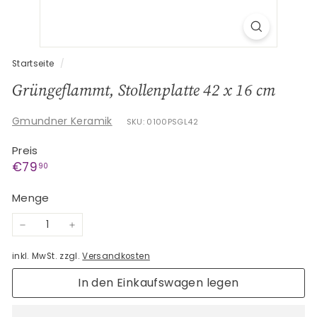
G
e
s
c
Startseite
/
h
Grüngeflammt, Stollenplatte 42 x 16 cm
e
n
Gmundner Keramik
SKU: 0100PSGL42
k
Preis
e
Normaler
€79,90
€79
90
Preis
Menge
−
+
inkl. MwSt. zzgl.
Versandkosten
In den Einkaufswagen legen