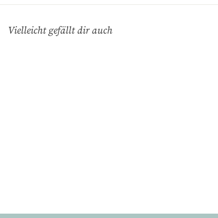
Vielleicht gefällt dir auch
In den Einkaufswagen legen
Herzerl Rosa, Unterteller
Kaffee Gourmet (Ø
16cm)
Gmundner Keramik
€
€32
90
3
2
,