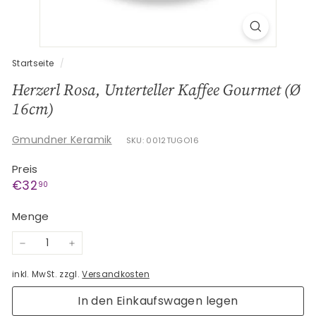
G
e
s
c
Startseite
/
h
Herzerl Rosa, Unterteller Kaffee Gourmet (Ø
e
16cm)
n
k
Gmundner Keramik
SKU: 0012TUGO16
e
Preis
Normaler
€32,90
€32
90
Preis
Menge
−
+
inkl. MwSt. zzgl.
Versandkosten
In den Einkaufswagen legen