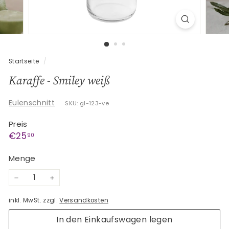
G
e
s
c
h
Startseite
/
e
Karaffe - Smiley weiß
n
k
Eulenschnitt
SKU: gl-123-ve
e
Preis
Normaler
€25,90
€25
90
Preis
Menge
−
+
inkl. MwSt. zzgl.
Versandkosten
In den Einkaufswagen legen