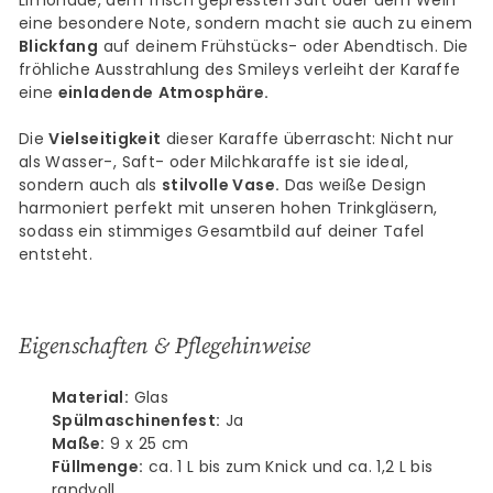
Limonade, dem frisch gepressten Saft oder dem Wein
eine besondere Note, sondern macht sie auch zu einem
Blickfang
auf deinem Frühstücks- oder Abendtisch. Die
fröhliche Ausstrahlung des Smileys verleiht der Karaffe
eine
einladende
Atmosphäre.
Die
Vielseitigkeit
dieser Karaffe überrascht: Nicht nur
als Wasser-, Saft- oder Milchkaraffe ist sie ideal,
sondern auch als
stilvolle Vase.
Das weiße Design
harmoniert perfekt mit unseren hohen Trinkgläsern,
sodass ein stimmiges Gesamtbild auf deiner Tafel
entsteht.
Eigenschaften & Pflegehinweise
Material:
Glas
Spülmaschinenfest:
Ja
Maße:
9 x 25 cm
Füllmenge:
ca.
1 L bis zum Knick und ca. 1,2 L bis
randvoll