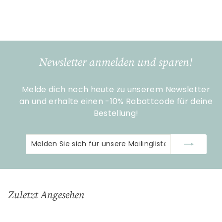
€
€25
90
2
5
,
9
Newsletter anmelden und sparen!
0
Melde dich noch heute zu unserem Newsletter
an und erhalte einen -10% Rabattcode für deine
Bestellung!
Melden
Abonnieren
Sie
sich
für
unsere
Zuletzt Angesehen
Mailingliste
an