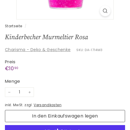
G
e
s
c
Startseite
/
h
Kinderbecher Murmeltier Rosa
e
n
Charisma - Deko & Geschenke
SKU: DA-1714M3
k
Preis
e
Normaler
€10,90
€10
90
Preis
Menge
−
+
inkl. MwSt. zzgl.
Versandkosten
In den Einkaufswagen legen