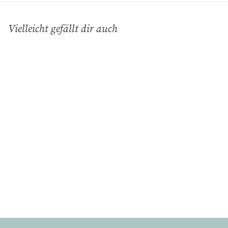
Vielleicht gefällt dir auch
In den Einkaufswagen legen
Kinderbecher
Murmeltier Rosa
Charisma - Deko &
Geschenke
€
€10
90
1
0
,