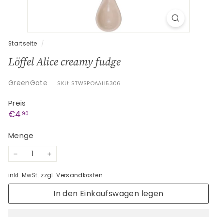
G
e
s
c
Startseite
/
h
Löffel Alice creamy fudge
e
n
GreenGate
SKU: STWSPOAALI5306
k
Preis
e
Normaler
€4,90
€4
90
Preis
Menge
−
+
inkl. MwSt. zzgl.
Versandkosten
In den Einkaufswagen legen