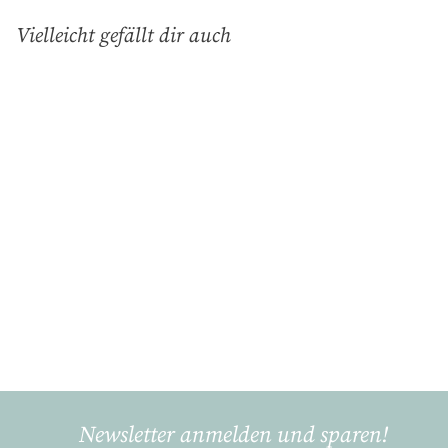
Vielleicht gefällt dir auch
In den Einkaufswagen legen
Löffel Alice creamy
fudge
GreenGate
€
€4
90
4
,
9
0
Newsletter anmelden und sparen!