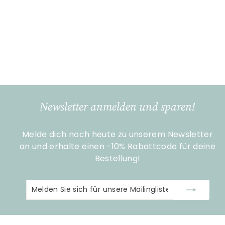
Murmeltier das spricht
"Plapperer" - Sommer
Charisma - Deko &
Geschenke
€
€34
90
3
4
,
9
Newsletter anmelden und sparen!
0
Melde dich noch heute zu unserem Newsletter
an und erhalte einen -10% Rabattcode für deine
Bestellung!
Melden
Abonnieren
Sie
sich
für