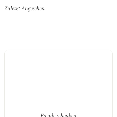
unsere
Zuletzt Angesehen
Mailingliste
an
Freude schenken