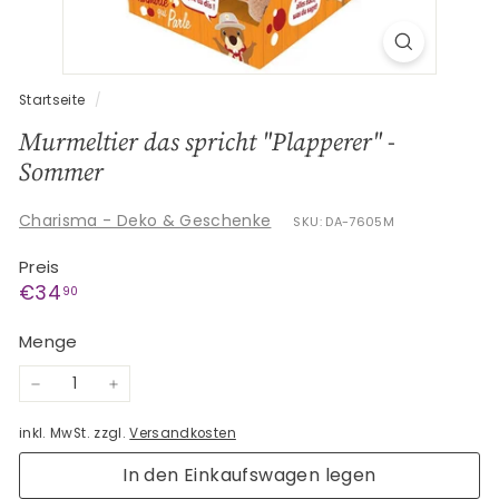
G
e
s
c
Startseite
/
h
Murmeltier das spricht "Plapperer" -
e
Sommer
n
k
Charisma - Deko & Geschenke
SKU: DA-7605M
e
Preis
Normaler
€34,90
€34
90
Preis
Menge
−
+
inkl. MwSt. zzgl.
Versandkosten
In den Einkaufswagen legen