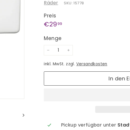
Räder
SKU: 15778
Preis
Normaler
€29,99
€29
99
Preis
Menge
−
+
inkl. MwSt. zzgl.
Versandkosten
In den 
Pickup verfügbar unter
Stadt