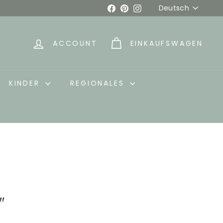
Sprache
Facebook
Pinterest
Instagram
Deutsch
ACCOUNT
EINKAUFSWAGEN
KINDER
REGIONALES
"