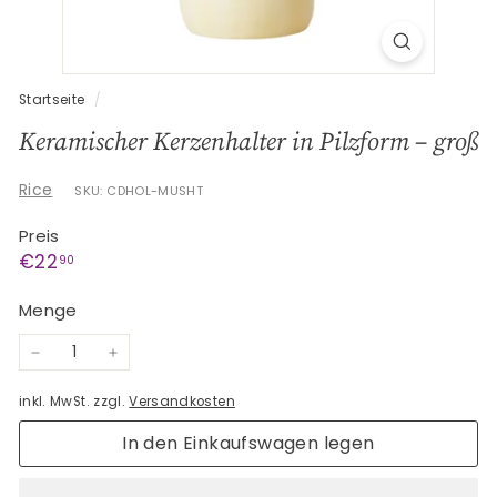
G
e
s
c
Startseite
/
h
Keramischer Kerzenhalter in Pilzform – groß
e
n
Rice
SKU: CDHOL-MUSHT
k
Preis
e
Normaler
€22,90
€22
90
Preis
Menge
−
+
inkl. MwSt. zzgl.
Versandkosten
In den Einkaufswagen legen