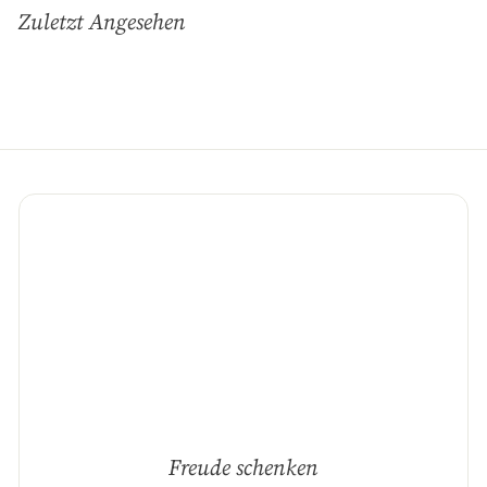
Zuletzt Angesehen
Mailingliste
an
Freude schenken