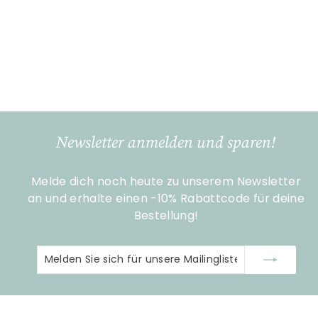
Keramischer
Kerzenhalter in Pilzform
– groß
Rice
€
€22
90
2
2
,
9
Newsletter anmelden und sparen!
0
Melde dich noch heute zu unserem Newsletter
an und erhalte einen -10% Rabattcode für deine
Bestellung!
Melden
Abonnieren
Sie
sich
für
unsere