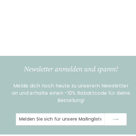
Melamin-Kinderbecher
mit rosa Dschungeltier-
Print – klein – 160 ml
Rice
€
€6
50
6
,
5
0
Newsletter anmelden und sparen!
Melde dich noch heute zu unserem Newsletter
an und erhalte einen -10% Rabattcode für deine
Bestellung!
Melden
Abonnieren
Sie
sich