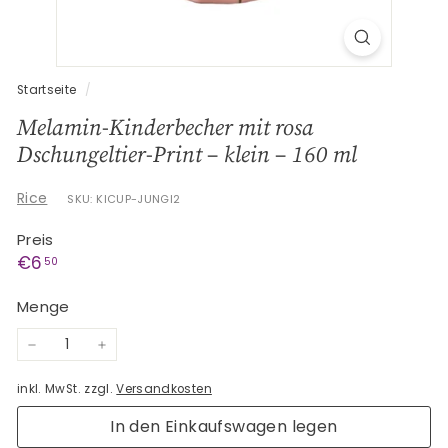
G
e
s
c
Startseite
/
h
Melamin-Kinderbecher mit rosa
e
Dschungeltier-Print – klein – 160 ml
n
k
Rice
SKU: KICUP-JUNGI2
e
Preis
Normaler
€6,50
€6
50
Preis
Menge
−
+
inkl. MwSt. zzgl.
Versandkosten
In den Einkaufswagen legen