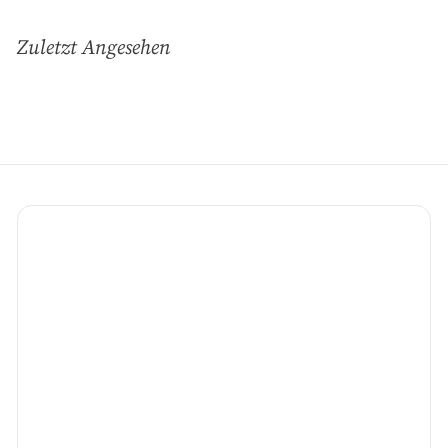
für
unsere
Zuletzt Angesehen
Mailingliste
an