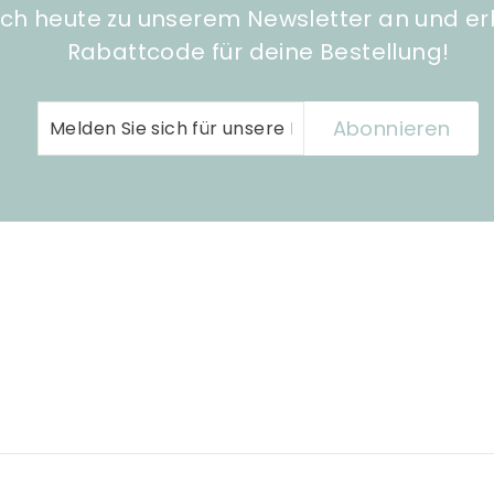
ch heute zu unserem Newsletter an und er
Rabattcode für deine Bestellung!
Melden
Abonnieren
Abonnieren
Sie
sich
für
unsere
Mailingliste
an