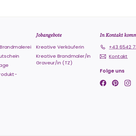
Jobangebote
In Kontakt kom
e Brandmalerei
Kreative Verkäuferin
+43 6542 7
utschein
Kreative Brandmaler/in
Kontakt
Graveur/in (TZ)
Lage
Folge uns
rodukt-
Facebook
Pintere
In