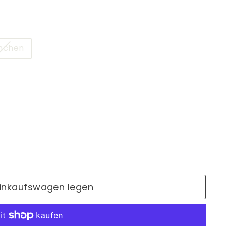
Variante
mchen
ausverkauft
oder
nicht
verfügbar
Einkaufswagen legen