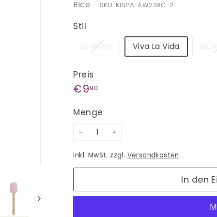
Rice
SKU: KISPA-AW23XC-2
Stil
Variante
Streifen
Viva La Vida
Blü
ausverkauft
oder
Preis
nicht
Normaler
€9,90
€9
90
verfügbar
Preis
Menge
−
+
inkl. MwSt. zzgl.
Versandkosten
In den 