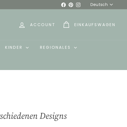
Sprache
Facebook
Pinterest
Instagram
Deutsch
ACCOUNT
EINKAUFSWAGEN
KINDER
REGIONALES
rschiedenen Designs